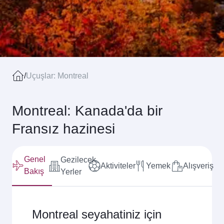
/
Uçuşlar: Montreal
Montreal: Kanada'da bir
Fransız hazinesi
Genel
Gezilecek
Aktiviteler
Yemek
Alışveriş
Bakış
Yerler
Montreal seyahatiniz için