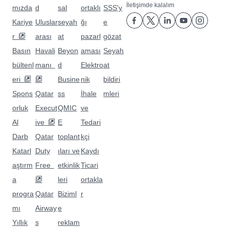
görülecek diğer yerler
Bu seçimlerle maceraya devam edin.
Uçuşlar: Bali/Denpasar
Uçuşlar: Dubai
Uçuşlar: Haydarabad
Uçuşlar: Phuket
Uçuşlar: İslamabad
Uçuşlar: Cidde
Uçuşlar: Katmandu
Uçuşlar: Kuala Lumpur
Uçuşlar: Lahor
Uçuşlar: Chennai
Uçuşlar: Manila