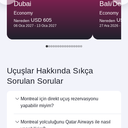
Aralık
2026
Ocak
2027
Uçuş arama
Şunlar da ilginizi çekebilir...