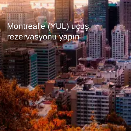
Montreal'e (YUL) uçuş
rezervasyonu yapın