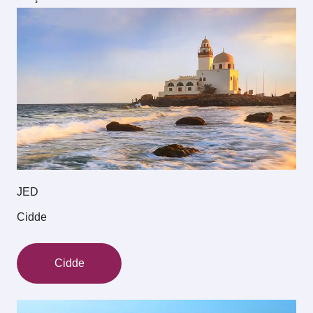
JED
Cidde
Cidde