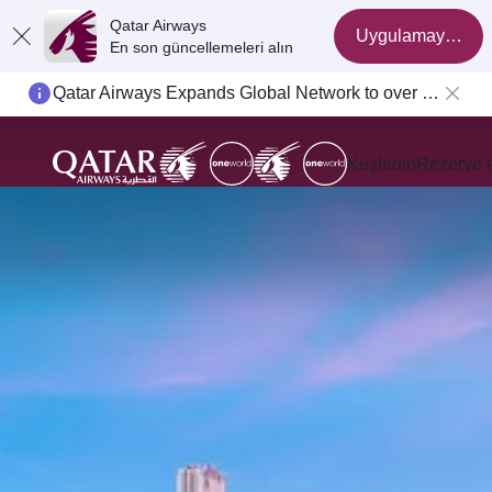
Qatar Airways
Uygulamaya geç
En son güncellemeleri alın
Passengers flying between Doha and Auckland on QR914 and QR915
Keşfedin
Rezerve 