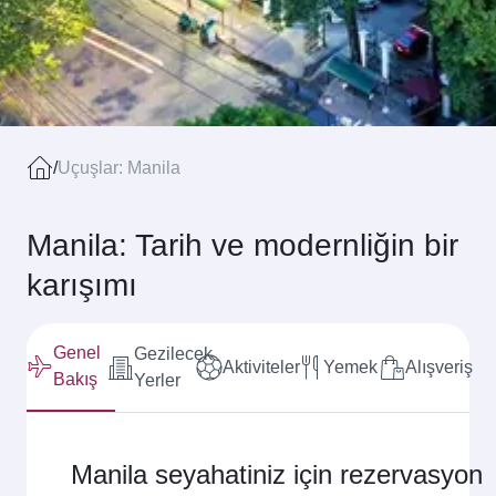
/
Uçuşlar: Manila
Manila: Tarih ve modernliğin bir
karışımı
Genel
Gezilecek
Aktiviteler
Yemek
Alışveriş
Bakış
Yerler
Manila seyahatiniz için rezervasyon