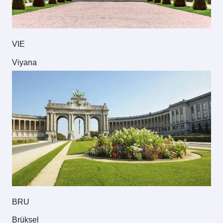
VIE
Viyana
BRU
Brüksel