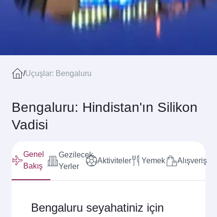
/
Uçuşlar: Bengaluru
Bengaluru: Hindistan'ın Silikon
Vadisi
Genel
Gezilecek
Aktiviteler
Yemek
Alışveriş
Bakış
Yerler
Bengaluru seyahatiniz için