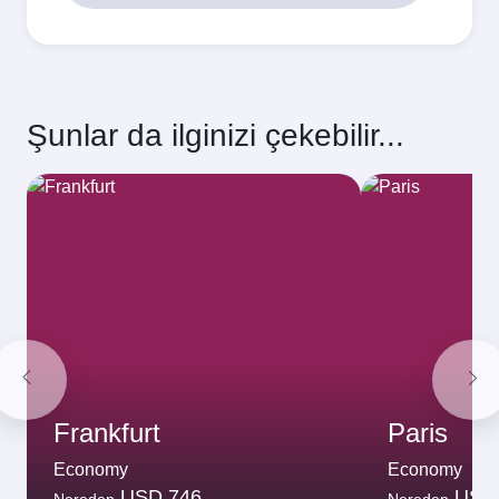
599,44
USD
En iyi fiyat
Ekim
599,44
USD
Kasım
602,44
USD
Aralık
793,44
USD