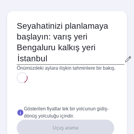
Seyahatinizi planlamaya
başlayın: varış yeri
Bengaluru kalkış yeri
Kalkış
şehri
Önümüzdeki aylara ilişkin tahminlere bir bakış.
Ağustos
877,44
USD
En iyi fiyat
Eylül