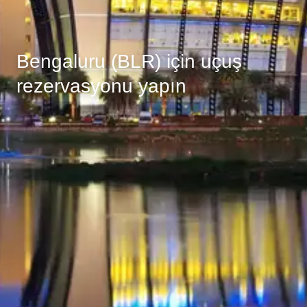
Bengaluru (BLR) için uçuş
rezervasyonu yapın