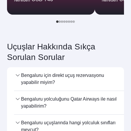
Ocak
602,44
USD
Gösterilen fiyatlar tek bir yolcunun gidiş-
dönüş yolculuğu içindir.
Uçuş arama
Şunlar da ilginizi çekebilir...