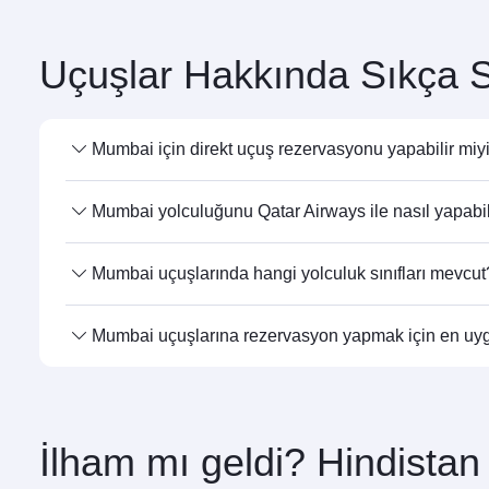
Londra
Economy
Dublin
USD 764
Nereden
Uçuşlar Hakkında Sıkça S