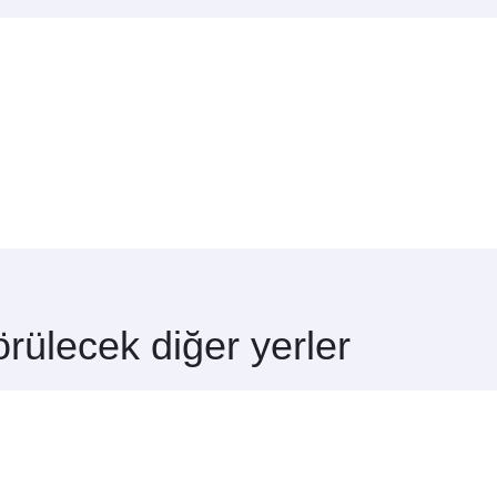
yim?
dir. Uçuş saatlerini ve sefer sıklığını öğrenmek için ana sayfa
lirim?
iz. Doha üzerinden 150’den fazla destinasyona bağlanabilir, Ha
?
ştiren havayolu şirketine göre değişiklik gösterir. Qatar Airway
gun zaman nedir?
t edebilirsiniz. Ortaklarımız tarafından gerçekleştirilen uçuşlarda
ardan yararlanmak içinMumbai uçuş rezervasyonunuzu erkenden ya
 dışında başka yerleri keşfed