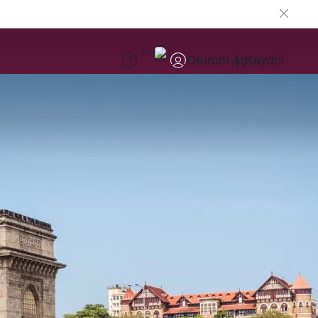
TR
Oturum Aç
Kaydol