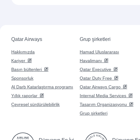
Uçuşlar: Bengaluru
Uçuşlar: Chennai
Uçuşlar: Doha
Uçuşlar: Dallas/Fort Worth
Uçuşlar: New York
Mumbai (BOM) dışında gör
Bu seçimlerle maceraya devam edin.
Uçuşlar: Dublin