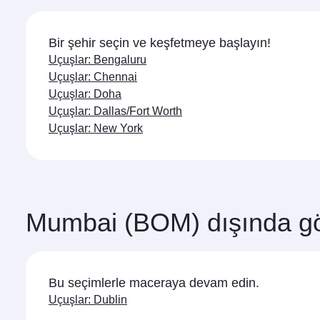
Mumbai için direkt uçuş rezervasyonu yapabilir mi
Evet, Qatar Airways Mumbai direkt uçuşlar düzenlemekte
Mumbai yolculuğunu Qatar Airways ile nasıl yapabi
Qatar Airways ile doğrudan Mumbai yönüne uçabilirsin
Mumbai uçuşlarında hangi yolculuk sınıfları mevcut
aktarmaların keyfini çıkarabilirsiniz.
Seyahat sınıfı seçenekleri, güzergaha ve uçuşu gerçekle
Mumbai uçuşlarına rezervasyon yapmak için en uy
(belirli uçaklarda Qsuite ile) ve Economy Class’ta seyaha
rezervasyon sırasında uçuş ayrıntılarını kontrol edin.
Tercih ettiğiniz seyahat tarihlerinde en uygun fiyatl
ve seyahat sınıflarındaki yer durumuna bağlıdır.
İlham mı geldi? Hindistan
Bir şehir seçin ve keşfetmeye başlayın!