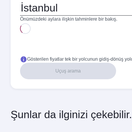
Kalkış
şehri
Önümüzdeki aylara ilişkin tahminlere bir bakış.
En iyi fiyat
Ağustos
Eylül
715,64
609,64
USD
USD
Gösterilen fiyatlar tek bir yolcunun gidiş-dönüş yolc
Uçuş arama
Şunlar da ilginizi çekebilir.