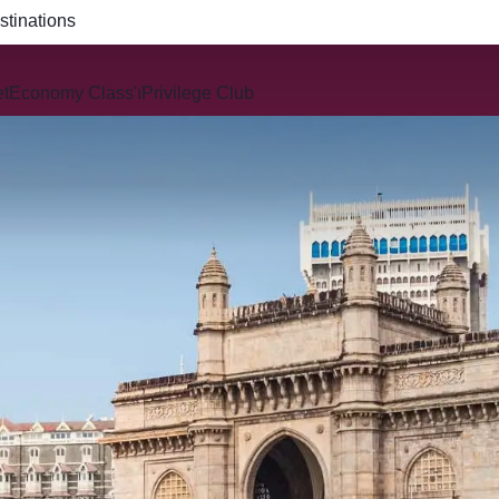
R914 and QR915
et
Economy Class'ı
Privilege Club