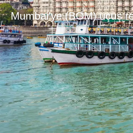
Mumbai'ye (BOM) uçuş r