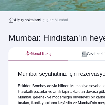
/
Uçuş noktaları
/
Uçuşlar: Mumbai
Mumbai: Hindistan'ın hey
Genel Bakış
Gezilecek 
Mumbai seyahatiniz için rezervasy
Eskiden Bombay adıyla bilinen Mumbai'ye seyahat edi
Hareketli pazarlar ve antik tapınaklardan devasa gö
Mumbai, gelenek ve modernliğin büyüleyici bir karışı
bırakın, ikonik yapılarını keşfedin ve Mumbai'nin meş