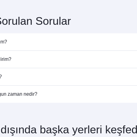
Lagos
Economy
USD 789
Nereden
09 Eyl 2026 - 14 Eyl 2026
orulan Sorular