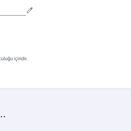
En iyi fiyat
Ekim
Kasım
609,64
610,64
USD
USD
uluğu içindir.
..