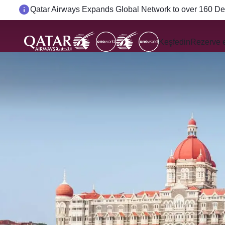
Passengers flying between Doha and Auckland on Q
Keşfedin
Rezerve 