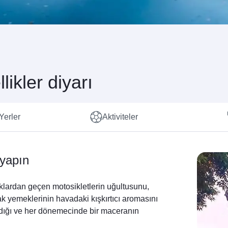
likler diyarı
Yerler
Aktiviteler
 yapın
aklardan geçen motosikletlerin uğultusunu,
ak yemeklerinin havadaki kışkırtıcı aromasını
ıldığı ve her dönemecinde bir maceranın