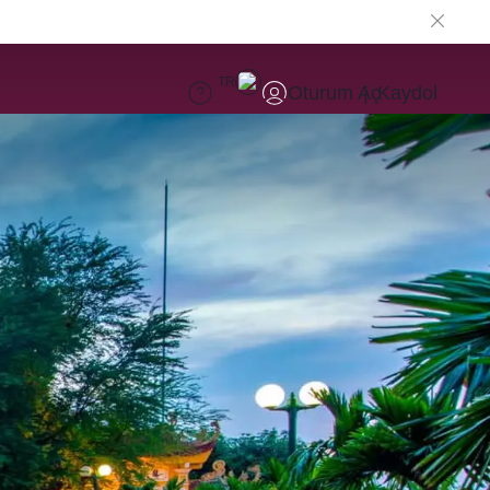
TR
Oturum Aç
Kaydol