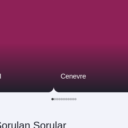
l
Cenevre
orulan Sorular