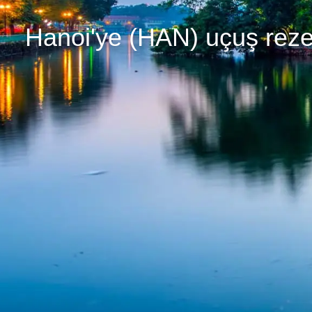
Hanoi'ye (HAN) uçuş rez