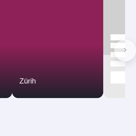
Zürih