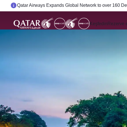
Passengers flying between Doha and Auckland on Q
Keşfedin
Rezerve 