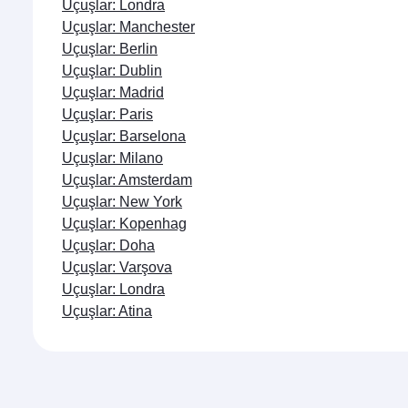
Uçuşlar: Londra
Uçuşlar: Manchester
Uçuşlar: Berlin
Uçuşlar: Dublin
Uçuşlar: Madrid
Uçuşlar: Paris
Uçuşlar: Barselona
Uçuşlar: Milano
Uçuşlar: Amsterdam
Uçuşlar: New York
Uçuşlar: Kopenhag
Uçuşlar: Doha
Uçuşlar: Varşova
Uçuşlar: Londra
Uçuşlar: Atina