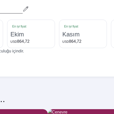
En iyi fiyat
En iyi fiyat
Ekim
Kasım
864,72
864,72
USD
USD
uluğu içindir.
..