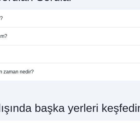
m?
ir. Uçuş saatlerini ve sefer sıklığını öğrenmek için ana sayfamı
rim?
. Doha üzerinden 150’den fazla destinasyona bağlanabilir, Ham
ştiren havayolu şirketine göre değişiklik gösterir. Qatar Airway
un zaman nedir?
t edebilirsiniz. Ortaklarımız tarafından gerçekleştirilen uçuşlarda
rdan yararlanmak içinHanoi uçuş rezervasyonunuzu erkenden yapı
ışında başka yerleri keşfedi