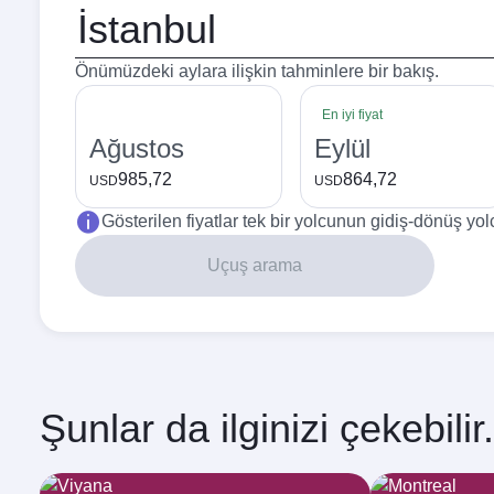
Kalkış
şehri
Önümüzdeki aylara ilişkin tahminlere bir bakış.
En iyi fiyat
Ağustos
Eylül
985,72
864,72
USD
USD
Gösterilen fiyatlar tek bir yolcunun gidiş-dönüş yolc
Uçuş arama
Şunlar da ilginizi çekebilir.