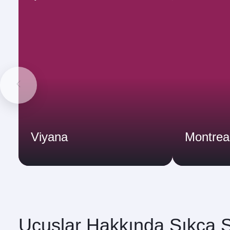
Viyana
Montrea
Uçuşlar Hakkında Sıkça S