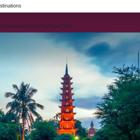
R914 and QR915
et
Economy Class'ı
Privilege Club