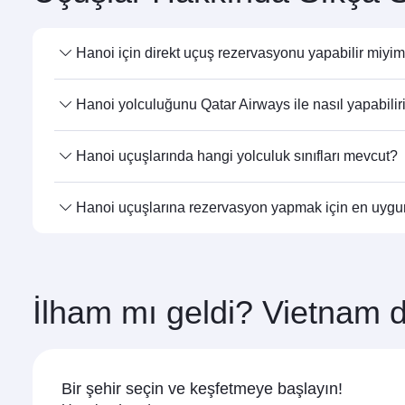
Hanoi için direkt uçuş rezervasyonu yapabilir miyi
Evet, Qatar Airways Hanoi direkt uçuşlar düzenlemekted
Hanoi yolculuğunu Qatar Airways ile nasıl yapabili
Qatar Airways ile doğrudan Hanoi yönüne uçabilirsiniz
Hanoi uçuşlarında hangi yolculuk sınıfları mevcut?
aktarmaların keyfini çıkarabilirsiniz.
Seyahat sınıfı seçenekleri, güzergaha ve uçuşu gerçekle
Hanoi uçuşlarına rezervasyon yapmak için en uyg
(belirli uçaklarda Qsuite ile) ve Economy Class’ta seyaha
rezervasyon sırasında uçuş ayrıntılarını kontrol edin.
Tercih ettiğiniz seyahat tarihlerinde en uygun fiyatla
ve seyahat sınıflarındaki yer durumuna bağlıdır.
İlham mı geldi? Vietnam d
Bir şehir seçin ve keşfetmeye başlayın!