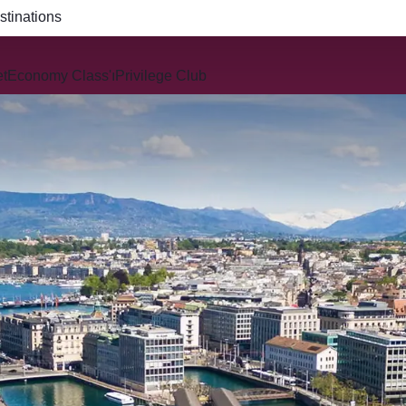
R914 and QR915
et
Economy Class'ı
Privilege Club