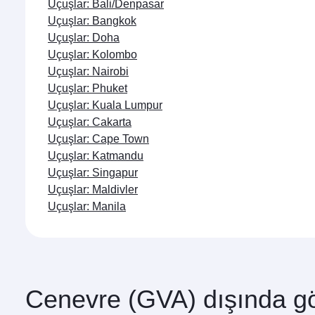
Uçuşlar: Bali/Denpasar
Uçuşlar: Bangkok
Uçuşlar: Doha
Uçuşlar: Kolombo
Uçuşlar: Nairobi
Uçuşlar: Phuket
Uçuşlar: Kuala Lumpur
Uçuşlar: Cakarta
Uçuşlar: Cape Town
Uçuşlar: Katmandu
Uçuşlar: Singapur
Uçuşlar: Maldivler
Uçuşlar: Manila
Cenevre (GVA) dışında gö