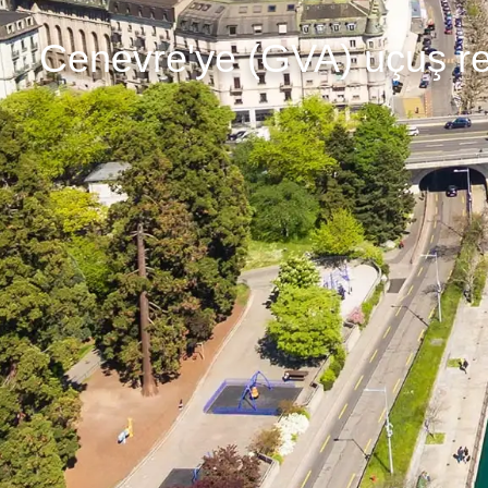
Cenevre'ye (GVA) uçuş r