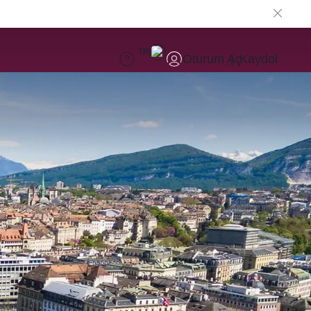
TR
Oturum Aç
Kaydol