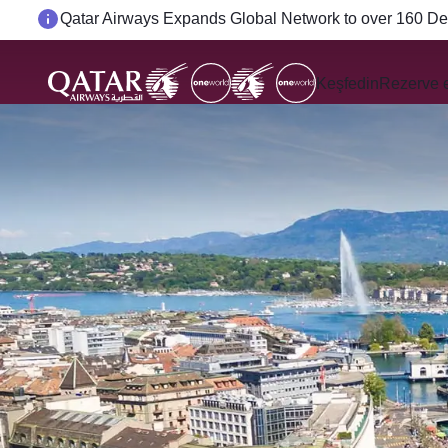
Passengers flying between Doha and Auckland on Q
Keşfedin
Rezerve 