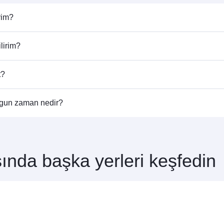
yim?
edir. Uçuş saatlerini ve sefer sıklığını öğrenmek için ana sayf
lirim?
iz. Doha üzerinden 150’den fazla destinasyona bağlanabilir, H
t?
ştiren havayolu şirketine göre değişiklik gösterir. Qatar Airway
ygun zaman nedir?
t edebilirsiniz. Ortaklarımız tarafından gerçekleştirilen uçuşlarda
ardan yararlanmak içinCenevre uçuş rezervasyonunuzu erkenden y
ğlıdır.
şında başka yerleri keşfedin