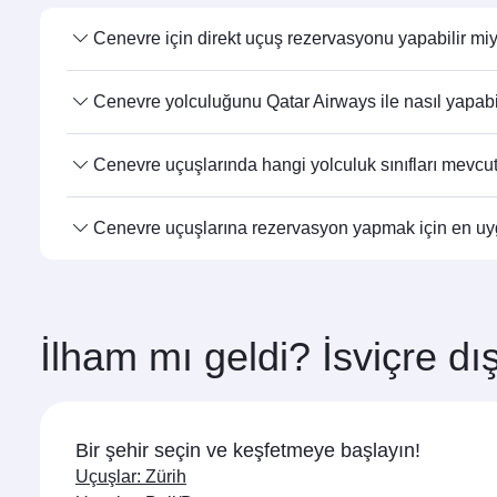
Cenevre için direkt uçuş rezervasyonu yapabilir mi
Evet, Qatar Airways Cenevre direkt uçuşlar düzenlemekt
Cenevre yolculuğunu Qatar Airways ile nasıl yapabi
Qatar Airways ile doğrudan Cenevre yönüne uçabilirsin
Cenevre uçuşlarında hangi yolculuk sınıfları mevcu
aktarmaların keyfini çıkarabilirsiniz.
Seyahat sınıfı seçenekleri, güzergaha ve uçuşu gerçekle
Cenevre uçuşlarına rezervasyon yapmak için en u
(belirli uçaklarda Qsuite ile) ve Economy Class’ta seyaha
rezervasyon sırasında uçuş ayrıntılarını kontrol edin.
Tercih ettiğiniz seyahat tarihlerinde en uygun fiyatl
popülerliğine ve seyahat sınıflarındaki yer durumuna ba
İlham mı geldi? İsviçre dı
Bir şehir seçin ve keşfetmeye başlayın!
Uçuşlar: Zürih