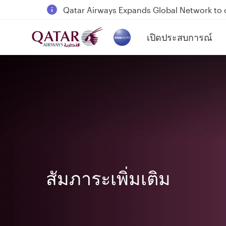
Passengers flying between Doha and Auc
18 June 2026: Updates on Travelling with 
6 August 2026: Qatar Airways flight resump
เปิดประสบการณ์
(active)
Qatar Airways Expands Global Network to 
สัมภาระเพิ่มเติม