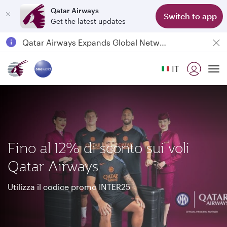
Qatar Airways
Switch to app
Get the latest updates
Passengers flying between Doha and Auckland on QR914 and QR915
18 June 2026: Updates on Travelling with Power Banks
6 August 2026: Qatar Airways flight resumption to Bahrain (BAH), Erbil (EBL), and Kuwait (KWI)
IT
Qatar Airways Expands Global Network to over 160 Destinations
To
Fino al 12% di sconto sui voli
Qatar Airways
Utilizza il codice promo INTER25