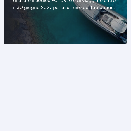
di usare il codice PCEUR26 e di viaggiare entro
il 30 giugno 2027 per usufruire del tuo bonus.
Iscriviti ora
Vola con la pluripremiata Qatar
Airways