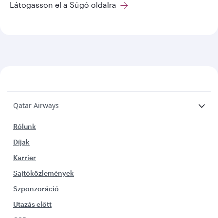
Látogasson el a Súgó oldalra
Qatar Airways
Rólunk
Díjak
Karrier
Sajtóközlemények
Szponzoráció
Utazás előtt