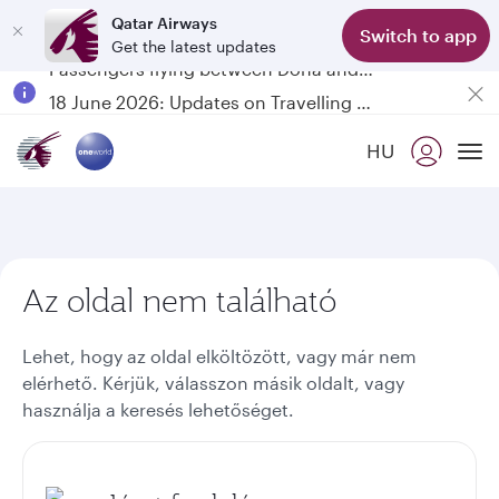
Qatar Airways
Switch to app
Get the latest updates
Passengers flying between Doha and Auckland on QR914 and QR915
18 June 2026: Updates on Travelling with Power Banks
6 August 2026: Qatar Airways flight resumption to Bahrain (BAH), Erbil (EBL), and Kuwait (KWI)
HU
Qatar Airways Expands Global Network to over 160 Destinations
To
Az oldal nem található
Lehet, hogy az oldal elköltözött, vagy már nem
elérhető. Kérjük, válasszon másik oldalt, vagy
használja a keresés lehetőséget.