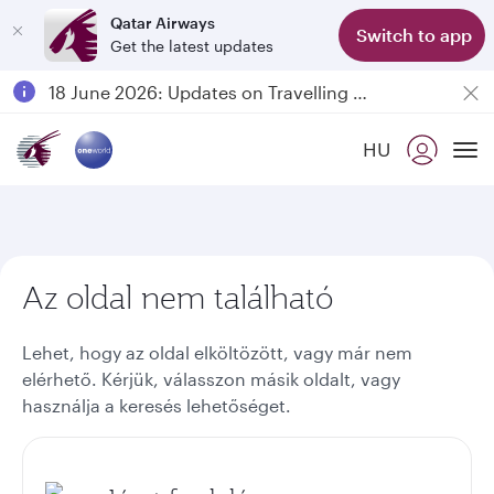
Qatar Airways
Switch to app
Get the latest updates
Passengers flying between Doha and Auckland on QR914 and QR915
18 June 2026: Updates on Travelling with Power Banks
6 August 2026: Qatar Airways flight resumption to Bahrain (BAH), Erbil (EBL), and Kuwait (KWI)
HU
Qatar Airways Expands Global Network to over 160 Destinations
To
Az oldal nem található
Lehet, hogy az oldal elköltözött, vagy már nem
elérhető. Kérjük, válasszon másik oldalt, vagy
használja a keresés lehetőséget.