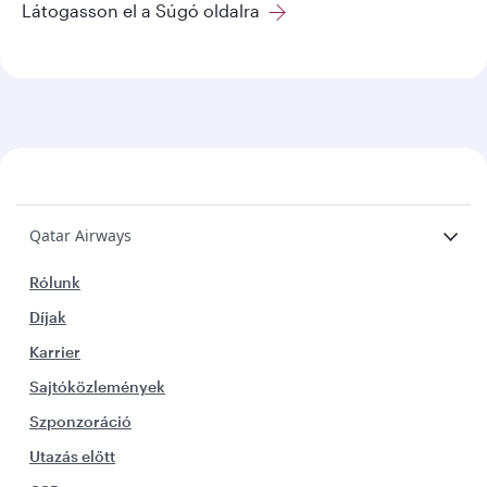
Látogasson el a Súgó oldalra
Qatar Airways
Rólunk
Díjak
Karrier
Sajtóközlemények
Szponzoráció
Utazás előtt