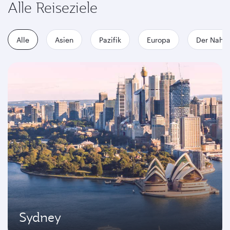
Alle Reiseziele
Alle
Asien
Pazifik
Europa
Der Nahe
Sydney