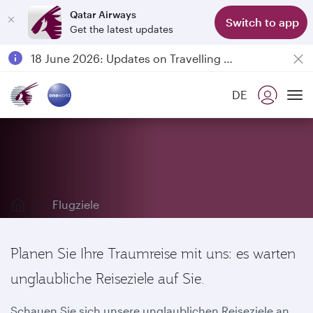
Qatar Airways
Switch to app
Get the latest updates
Passengers flying between Doha and Auckland on QR914 and QR915
18 June 2026: Updates on Travelling with Power Banks
6 August 2026: Qatar Airways flight resumption to Bahrain (BAH), Erbil (EBL), and Kuwait (KWI)
DE
Qatar Airways Expands Global Network to over 160 Destinations
Erkunden Sie unsere Reiseziele
To
Flugziele
Planen Sie Ihre Traumreise mit uns: es warten
unglaubliche Reiseziele auf Sie.
Schauen Sie sich unsere unglaublichen Reiseziele an