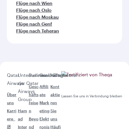
Flüge nach Wien
Flüge nach Oslo
Flüge nach Moskau
Flüge nach Genf
Flüge nach Teheran
Qatar
Unternehmen
Businesslösungen
Geschäftspartner
Hilfe
Airways
der Qatar
Gesc
Affili
Kont
Airways
Über
häfts
ate
aktie
Lassen Sie uns in Verbindung bleiben
Group
uns
reise
Mark
ren
Karri
Ham
n
eting
Sie
ere
ad
Beyo
Elekt
uns
Inter
nd
ronis
Häufi