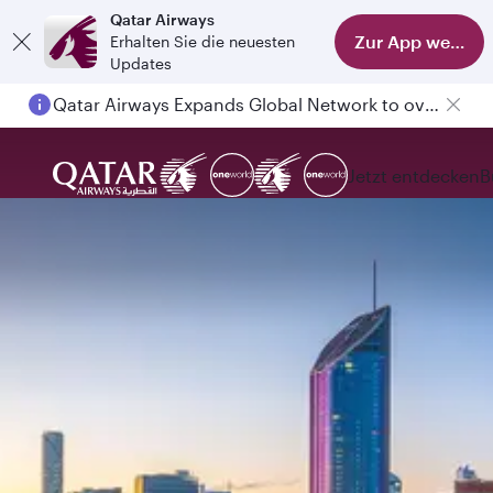
Qatar Airways
Zur App wechse
Erhalten Sie die neuesten
Updates
Qatar Airways Expands Global Network to over 160 Destinations
Jetzt entdecken
B