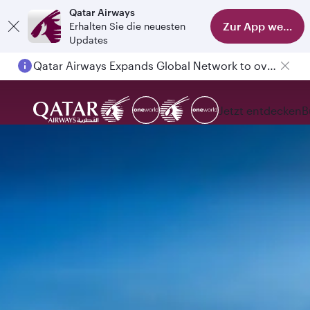
Qatar Airways
Zur App wechse
Erhalten Sie die neuesten
Updates
Qatar Airways Expands Global Network to over 160 Destinations
Jetzt entdecken
B