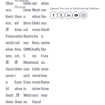
Diese Auswahl bringt Ihnen noch mehr
Abenteuer.
Flüge nach Dubai
Flüge nach Abu Dhabi
Flüge nach Riad
Flüge nach Wien
Flüge nach Maskat
Flüge nach Edinburgh
Flüge nach Nairobi
Flüge nach Atlanta
Flüge nach Washington, D.C.
Flüge nach Mailand
Flüge nach Johannesburg
Flüge nach Dallas Fort Worth
Flüge nach Istanbul
Flüge nach Kuwait
Flüge nach Dammam