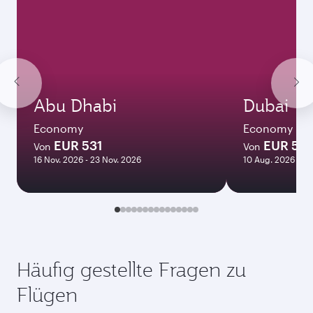
936,23
EUR
Dezember
1.170,97
EUR
Bestpreis
Januar
936,23
EUR
Die angezeigten Preise beziehen sich auf
Hin- und Rückflug für einen Passagier.
Flugsuche