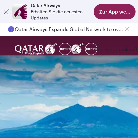
Qatar Airways
Zur App wechse
Erhalten Sie die neuesten
Updates
Qatar Airways Expands Global Network to over 160 Destinations
Jetzt entdecken
B