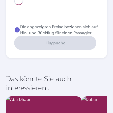
August
1.021,97
EUR
Bestpreis
September
936,23
EUR
Bestpreis
Oktober
936,23
EUR
Bestpreis
November