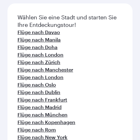
Häufig gestellte Fragen zu
Flügen
Gibt es Direktflüge nach Clark?
Ja, Qatar Airways betreibt Direktflüge nach
Wie kann ich mit Qatar Airways nach Clark
Clark. Flugpläne und -frequenzen finden Sie auf
fliegen?
unserer Website.
Mit Qatar Airways können Sie direkt nach Clark
Welche Beförderungsklassen sind auf
fliegen. Wir bringen Sie via Doha zu über 150
Flügen nach Clark verfügbar?
Reisezielen und bieten Ihnen einen
reibungslosen und effizienten Transit am
Die Verfügbarkeit einzelner
Wann ist der beste Zeitpunkt, um einen