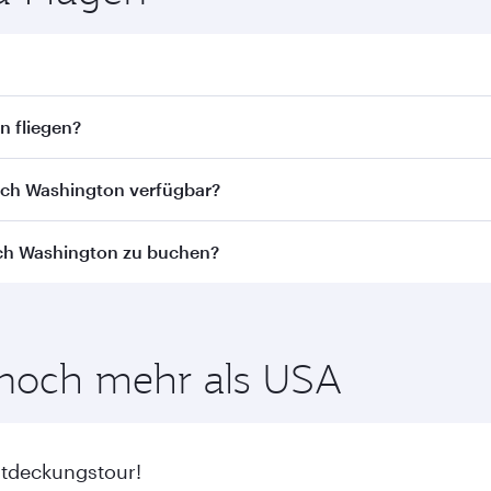
gton. Flugpläne und -frequenzen finden Sie auf unserer Web
n fliegen?
n fliegen. Wir bringen Sie via Doha zu über 150 Reiseziele
ach Washington verfügbar?
st von der jeweiligen Flugstrecke und der durchführenden F
ach Washington zu buchen?
ness Class (einschl. Qsuite in ausgewählten Flugzeugen) u
aren Beförderungsklassen abweichen - bitte überprüfen Si
um von den günstigsten Flugpreisen zu Ihren bevorzugten Re
inenklasse.
e noch mehr als USA
ntdeckungstour!