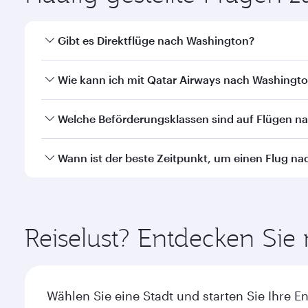
Gibt es Direktflüge nach Washington?
Ja, Qatar Airways betreibt Direktflüge nach Washin
Wie kann ich mit Qatar Airways nach Washingto
Mit Qatar Airways können Sie direkt nach Washingto
Welche Beförderungsklassen sind auf Flügen n
effizienten Transit am Hamad International Airport.
Die Verfügbarkeit einzelner Beförderungsklassen i
Wann ist der beste Zeitpunkt, um einen Flug n
durchgeführten Flügen können Sie auch in der Busi
Airlines durchgeführten Flügen können die verfügb
Buchen Sie Ihren Flug nach Washington frühzeitig, 
Einzelheiten zu den Flügen.
nach Nachfrage, Strecke und Verfügbarkeit der Kab
Reiselust? Entdecken Si
Wählen Sie eine Stadt und starten Sie Ihre E
Flüge nach Atlanta