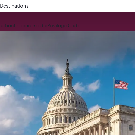
 QR914 and QR915
uchen
Erleben Sie die
Privilege Club