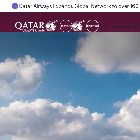
Passengers flying between Doha and Auckland on
Jetzt entdecken
B