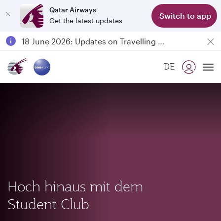
Qatar Airways
Switch to app
Get the latest updates
Passengers flying between Doha and Auckland on QR914 and QR915
18 June 2026: Updates on Travelling with Power Banks
6 August 2026: Qatar Airways flight resumption to Bahrain (BAH), Erbil (EBL), and Kuwait (KWI)
DE
Qatar Airways Expands Global Network to over 160 Destinations
To
Hoch hinaus mit dem
Student Club