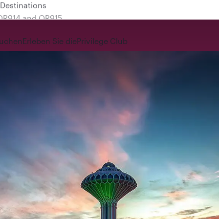
 QR914 and QR915
uchen
Erleben Sie die
Privilege Club