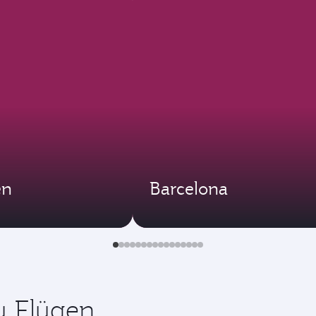
en
Barcelona
zu Flügen