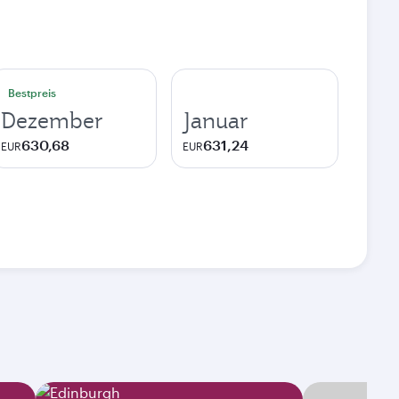
Bestpreis
Dezember
Januar
630,68
631,24
EUR
EUR