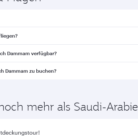
m. Flugpläne und -frequenzen finden Sie auf unserer Websi
liegen?
iegen. Wir bringen Sie via Doha zu über 150 Reisezielen u
 nach Dammam verfügbar?
st von der jeweiligen Flugstrecke und der durchführenden F
 nach Dammam zu buchen?
ness Class (einschl. Qsuite in ausgewählten Flugzeugen) u
aren Beförderungsklassen abweichen - bitte überprüfen Si
von den günstigsten Flugpreisen zu Ihren bevorzugten Reise
inenklasse.
 noch mehr als Saudi-Arabi
ntdeckungstour!