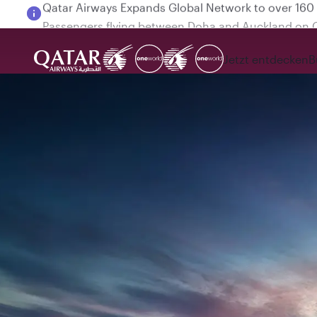
Passengers flying between Doha and Auckland on
Jetzt entdecken
B