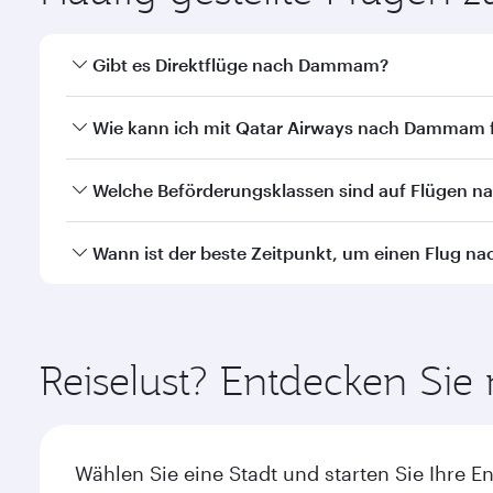
Gibt es Direktflüge nach Dammam?
Ja, Qatar Airways betreibt Direktflüge nach Damma
Wie kann ich mit Qatar Airways nach Dammam f
Mit Qatar Airways können Sie direkt nach Dammam fl
Welche Beförderungsklassen sind auf Flügen
Transit am Hamad International Airport.
Die Verfügbarkeit einzelner Beförderungsklassen i
Wann ist der beste Zeitpunkt, um einen Flug
durchgeführten Flügen können Sie auch in der Busi
Airlines durchgeführten Flügen können die verfügb
Buchen Sie Ihren Flug nach Dammam frühzeitig, um 
Einzelheiten zu den Flügen.
nach Nachfrage, Strecke und Verfügbarkeit der Kab
Reiselust? Entdecken Sie
Wählen Sie eine Stadt und starten Sie Ihre E