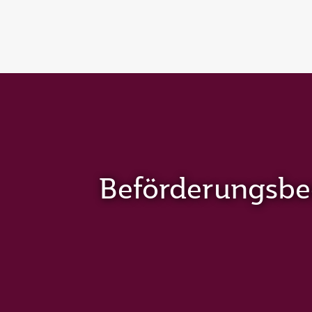
(active)
Beförderungsb