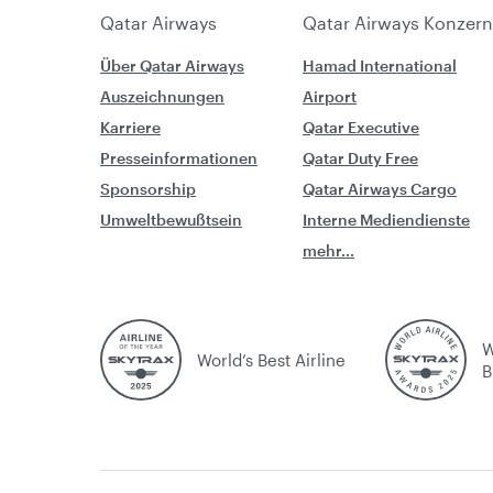
Qatar Airways
Qatar Airways Konzern
Über Qatar Airways
Hamad International
Auszeichnungen
Airport
Karriere
Qatar Executive
Presseinformationen
Qatar Duty Free
Sponsorship
Qatar Airways Cargo
Umweltbewußtsein
Interne Mediendienste
mehr...
W
World’s Best Airline
B