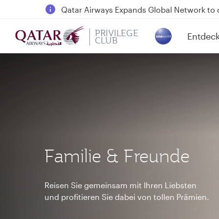
Passengers flying between Doha and Auc
18 June 2026: Updates on Travelling with 
PRIVILEGE
Entdec
6 August 2026: Qatar Airways flight resump
CLUB
(active)
Qatar Airways Expands Global Network to 
Familie & Freunde
Reisen Sie gemeinsam mit Ihren Liebsten
und profitieren Sie dabei von tollen Prämien.