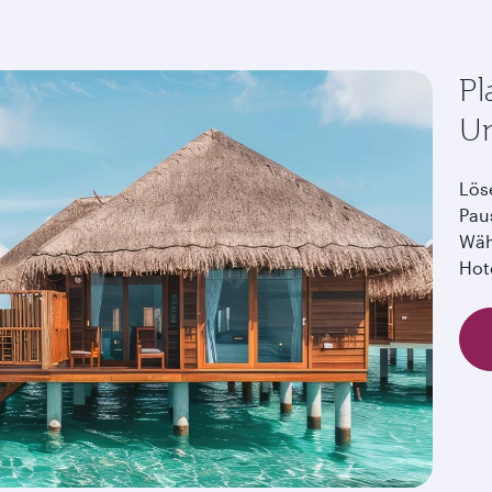
Pl
Ur
Lös
Pau
Wäh
Hot