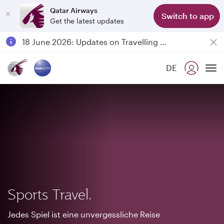
Qatar Airways
Switch to app
Get the latest updates
Passengers flying between Doha and Auckland on QR914 and QR915
18 June 2026: Updates on Travelling with Power Banks
6 August 2026: Qatar Airways flight resumption to Bahrain (BAH), Erbil (EBL), and Kuwait (KWI)
DE
Qatar Airways Expands Global Network to over 160 Destinations
To
Sports Travel.
Jedes Spiel ist eine unvergessliche Reise