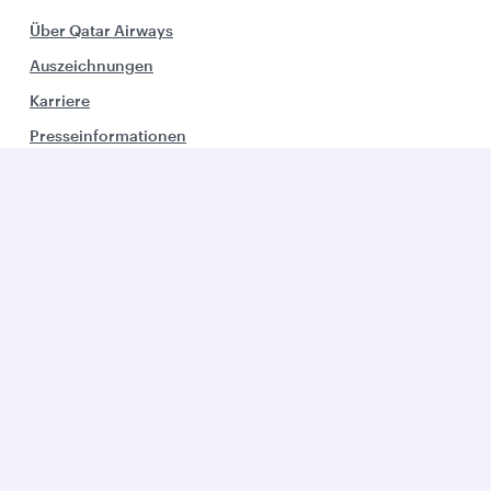
Über Qatar Airways
Auszeichnungen
Karriere
Presseinformationen
Sponsorship
Umweltbewußtsein
Qatar Airways Konzern
Business Lösungen
Geschäftspartner
Kontakt