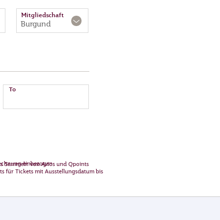
Mitgliedschaft
Burgund
To
rechnung einbezogen
as Sammeln von Avios und Qpoints
 für Tickets mit Ausstellungsdatum bis