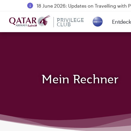
18 June 2026: Updates on Travelling with 
6 August 2026: Qatar Airways flight resump
PRIVILEGE
Entdec
Qatar Airways Expands Global Network to 
CLUB
(active)
Mein Rechner