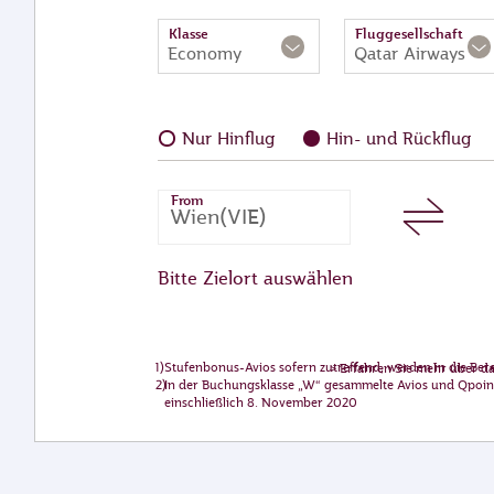
Klasse
Fluggesellschaft
Economy
Qatar Airways
Nur Hinflug
Hin- und Rückflug
From
Bitte Zielort auswählen
Stufenbonus-Avios sofern zutreffend, werden in die Be
>
Erfahren Sie mehr über d
In der Buchungsklasse „W“ gesammelte Avios und Qpoints
einschließlich 8. November 2020