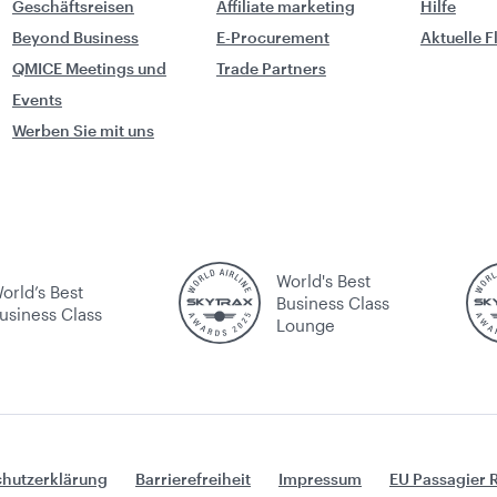
Geschäftsreisen
Affiliate marketing
Hilfe
Beyond Business
E-Procurement
Aktuelle 
QMICE Meetings und
Trade Partners
Events
Werben Sie mit uns
World's Best
orld’s Best
Business Class
usiness Class
Lounge
hutzerklärung
Barrierefreiheit
Impressum
EU Passagier 