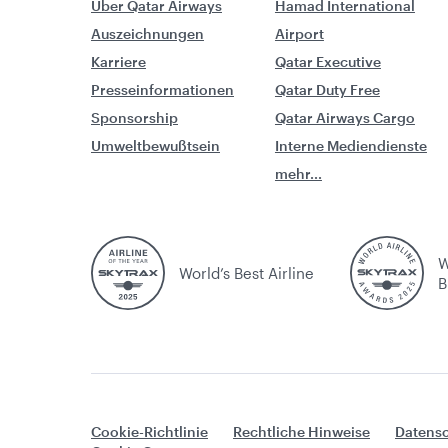
Über Qatar Airways
Hamad International
Auszeichnungen
Airport
Karriere
Qatar Executive
Presseinformationen
Qatar Duty Free
Sponsorship
Qatar Airways Cargo
Umweltbewußtsein
Interne Mediendienste
mehr...
W
World’s Best Airline
B
Cookie-Richtlinie
Rechtliche Hinweise
Datensc