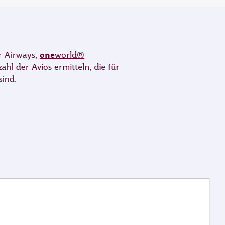
one
ar Airways,
world®
-
l der Avios ermitteln, die für
sind.