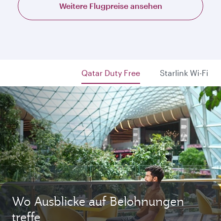
Weitere Flugpreise ansehen
Qatar Duty Free
Starlink Wi-Fi
Wo Ausblicke auf Belohnungen
treffe
Starlink schnell und kostenlos
Privat. Luxuriös. Qsuite.