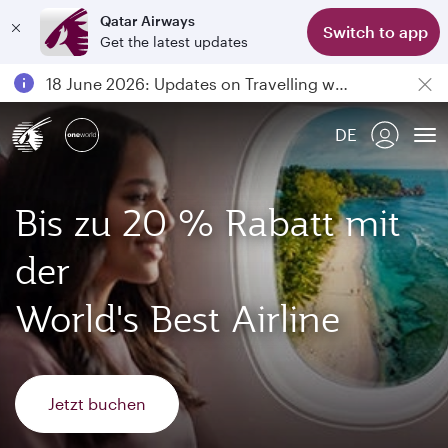
Qatar Airways
Switch to app
Get the latest updates
Passengers flying between Doha and Auckland on QR914 and QR915
18 June 2026: Updates on Travelling with Power Banks
6 August 2026: Qatar Airways flight resumption to Bahrain (BAH), Erbil (EBL), and Kuwait (KWI)
DE
Qatar Airways Expands Global Network to over 160 Destinations
To
Bis zu 20 % Rabatt mit
der
World's Best Airline
Jetzt buchen