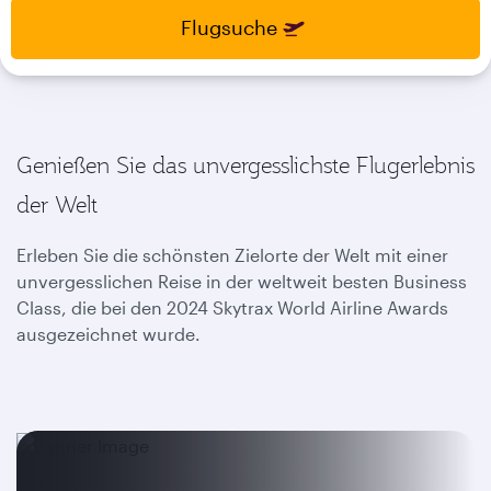
select
select
Flugsuche
new
new
date
date
please
please
use
use
arrow
arrow
key
key
Genießen Sie das unvergesslichste Flugerlebnis
or
or
you
you
der Welt
can
can
type
type
Erleben Sie die schönsten Zielorte der Welt mit einer
date
date
unvergesslichen Reise in der weltweit besten Business
in
in
Class, die bei den 2024 Skytrax World Airline Awards
"dd
"dd
ausgezeichnet wurde.
mmm
mmm
yyyy"
yyyy"
formate
formate