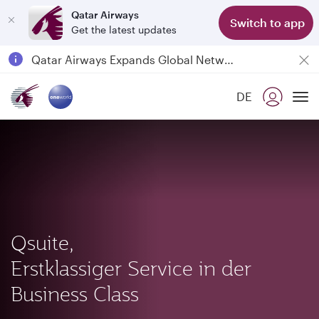
Qatar Airways
Switch to app
Get the latest updates
Passengers flying between Doha and Auckland on QR914 and QR915
18 June 2026: Updates on Travelling with Power Banks
Qatar Airways Expands Global Network to over 160 Destinations
DE
To
Qsuite,
Erstklassiger Service in der
Business Class