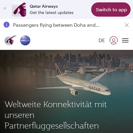
Qatar Airways
Switch to app
Get the latest updates
Qatar Airways Expands Global Network to over 160 Destinations
Passengers flying between Doha and Auckland on QR914 and QR915
18 June 2026: Updates on Travelling with Power Banks
DE
30 July 2026: Temporary passenger flight suspension to Bahrain (BAH), Erbil (EBL), and Kuwait (KWI)
To
Weltweite Konnektivität mit
unseren
Partnerfluggesellschaften