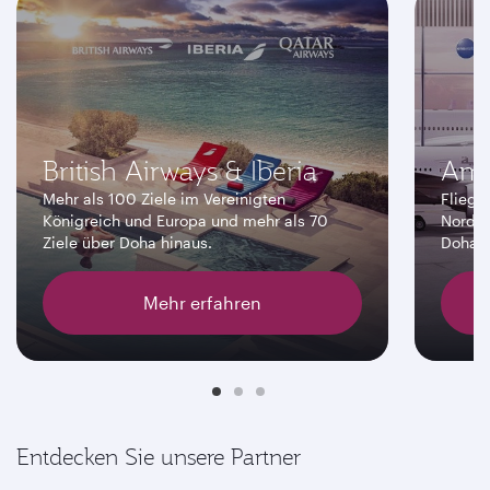
British Airways & Iberia
Ame
Mehr als 100 Ziele im Vereinigten
Fliege
Königreich und Europa und mehr als 70
Nordam
Ziele über Doha hinaus.
Doha h
Mehr erfahren
Entdecken Sie unsere Partner