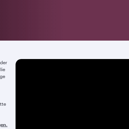
oder
lie
ige
tte
gen.