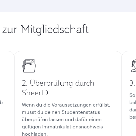
 zur Mitgliedschaft
2. Überprüfung durch
3
SheerID
So
ob
be
Wenn du die Voraussetzungen erfüllst,
t
da
musst du deinen Studentenstatus
be
überprüfen lassen und dafür einen
gültigen Immatrikulationsnachweis
hochladen.