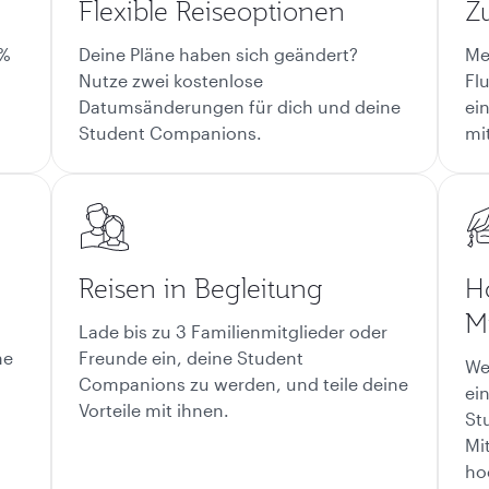
Flexible Reiseoptionen
Z
5%
Deine Pläne haben sich geändert?
Me
Nutze zwei kostenlose
Fl
Datumsänderungen für dich und deine
ei
Student Companions.
mi
Reisen in Begleitung
H
Mi
Lade bis zu 3 Familienmitglieder oder
me
Freunde ein, deine Student
We
Companions zu werden, und teile deine
ei
Vorteile mit ihnen.
St
Mi
ho