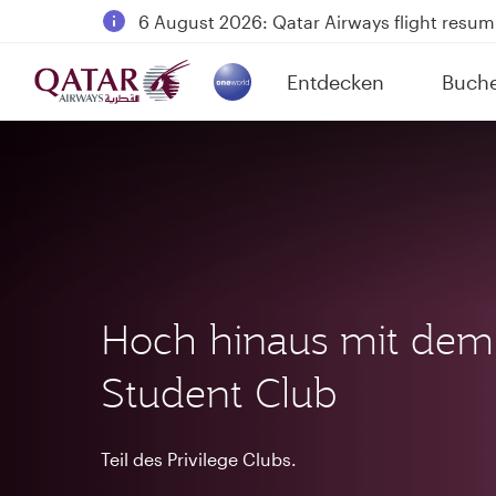
Qatar Airways Expands Global Network to 
Passengers flying between Doha and Auc
Entdecken
Buch
18 June 2026: Updates on Travelling with 
(active)
Hoch hinaus mit dem
Student Club
Teil des Privilege Clubs.