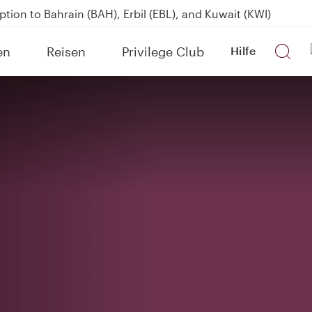
over 160 Destinations
kland on QR914 and QR915
en
Reisen
Privilege Club
Hilfe
Power Banks