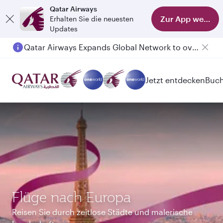
Qatar Airways
Zur App wechse
Erhalten Sie die neuesten
Updates
Qatar Airways Expands Global Network to over 160 Destinations
Passengers flying between Doha and Auckland on QR914 and QR915
Jetzt entdecken
Buc
Flüge nach Europa
Reisen Sie durch zeitlose Städte und malerische