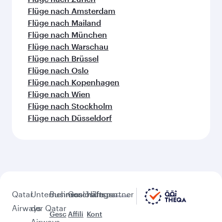
Flüge nach Amsterdam
Flüge nach Mailand
Flüge nach München
Flüge nach Warschau
Flüge nach Brüssel
Flüge nach Oslo
Flüge nach Kopenhagen
Flüge nach Wien
Flüge nach Stockholm
Flüge nach Düsseldorf
Qatar
Unternehmen
Businesslösungen
Geschäftspartner
Hilfe
Airways
der Qatar
Gesc
Affili
Kont
Airways