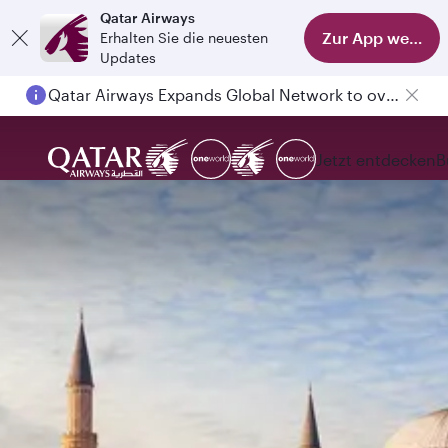
Qatar Airways
Zur App wechse
Erhalten Sie die neuesten
Updates
Qatar Airways Expands Global Network to over 160 Destinations
Jetzt entdecken
B