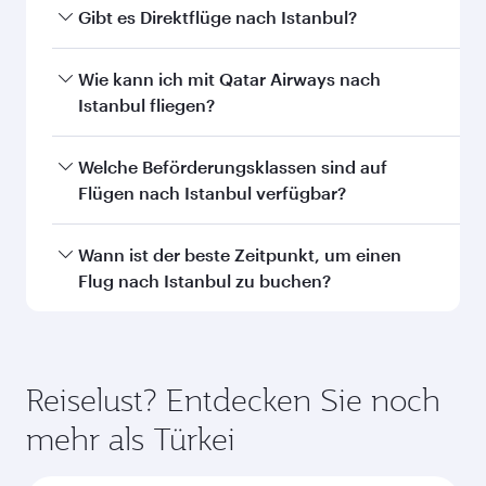
interessieren...
Dubai
Adelaide