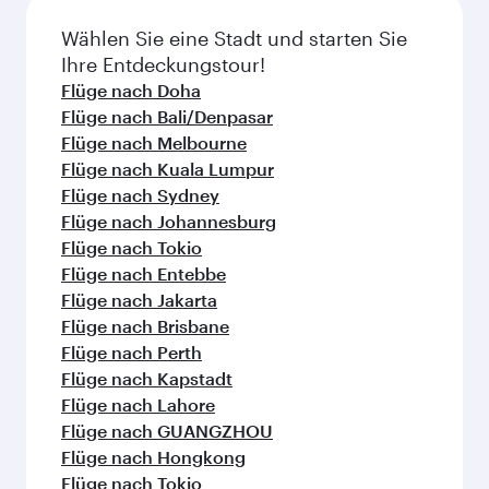
Häufig gestellte Fragen zu
Flügen
Gibt es Direktflüge nach Istanbul?
Ja, Qatar Airways betreibt Direktflüge nach
Wie kann ich mit Qatar Airways nach
Istanbul. Flugpläne und -frequenzen finden Sie
Istanbul fliegen?
auf unserer Website.
Mit Qatar Airways können Sie direkt nach
Welche Beförderungsklassen sind auf
Istanbul fliegen. Wir bringen Sie via Doha zu
Flügen nach Istanbul verfügbar?
über 150 Reisezielen und bieten Ihnen einen
reibungslosen und effizienten Transit am
Die Verfügbarkeit einzelner
Wann ist der beste Zeitpunkt, um einen
Hamad International Airport.
Beförderungsklassen ist von der jeweiligen
Flug nach Istanbul zu buchen?
Flugstrecke und der durchführenden
Fluggesellschaft abhängig. Auf von Qatar