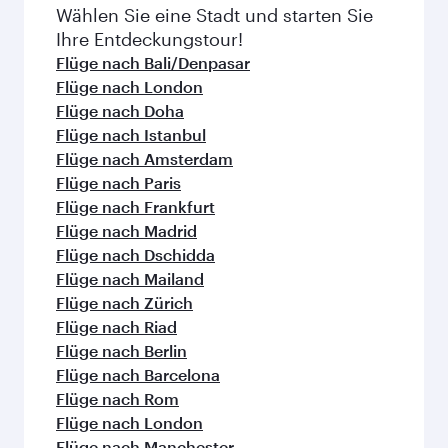
Häufig gestellte Fragen zu
Flügen
Gibt es Direktflüge nach Jakarta?
Ja, Qatar Airways betreibt Direktflüge nach
Wie kann ich mit Qatar Airways nach
Jakarta. Flugpläne und -frequenzen finden Sie
Jakarta fliegen?
auf unserer Website.
Mit Qatar Airways können Sie direkt nach
Welche Beförderungsklassen sind auf
Jakarta fliegen. Wir bringen Sie via Doha zu über
Flügen nach Jakarta verfügbar?
150 Reisezielen und bieten Ihnen einen
reibungslosen und effizienten Transit am
Die Verfügbarkeit einzelner
Wann ist der beste Zeitpunkt, um einen
Hamad International Airport.
Beförderungsklassen ist von der jeweiligen
Flug nach Jakarta zu buchen?