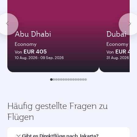
Dezember
808,96
EUR
Bestpreis
Januar
758,71
EUR
Die angezeigten Preise beziehen sich auf
Hin- und Rückflug für einen Passagier.
Flugsuche