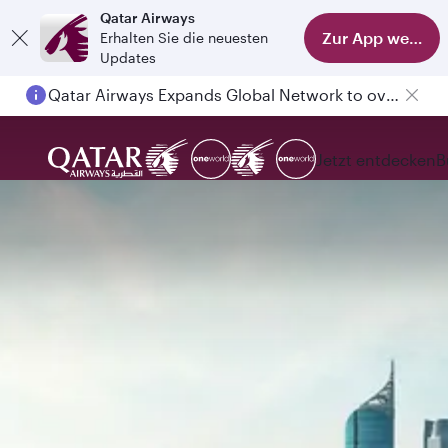
Qatar Airways
Zur App wechse
Erhalten Sie die neuesten
Updates
Qatar Airways Expands Global Network to over 160 Destinations
Jetzt entdecken
B