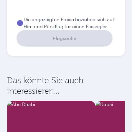
August
927,18
EUR
Bestpreis
September
758,71
EUR
Bestpreis
Oktober
758,71
EUR
Bestpreis
November
758,71
EUR