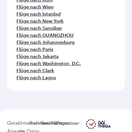
Flüge nach Wien
Flüge nach Istanbul
Flüge nach New York
Flüge nach Sansibar
Flüge nach GUANGZHOU
Flüge nach Johannesburg
Flüge nach Paris
Flüge nach Jakarta
Flüge nach Washington, D.C.
Flüge nach Clark
Flüge nach Lagos
Qatar
Unternehmen
Businesslösungen
Geschäftspartner
Hilfe
Airways
der Qatar