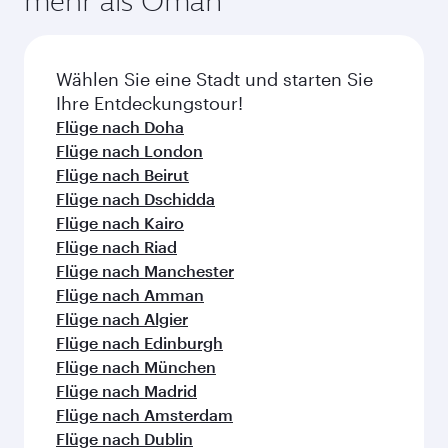
mehr als Oman
und Verfügbarkeit der Kabinenklasse.
durchgeführten Flügen können die verfügbaren
Beförderungsklassen abweichen - bitte
überprüfen Sie zum Zeitpunkt der Buchung die
Wählen Sie eine Stadt und starten Sie
jeweiligen Einzelheiten zu den Flügen.
Ihre Entdeckungstour!
Flüge nach Doha
Flüge nach London
Flüge nach Beirut
Flüge nach Dschidda
Flüge nach Kairo
Flüge nach Riad
Flüge nach Manchester
Flüge nach Amman
Flüge nach Algier
Flüge nach Edinburgh
Flüge nach München
Flüge nach Madrid
Flüge nach Amsterdam
Flüge nach Dublin