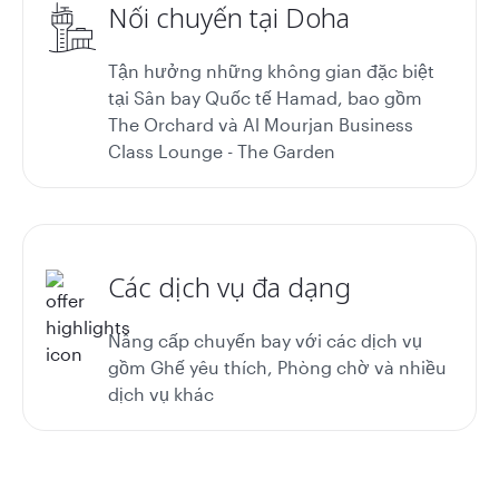
Nối chuyến tại Doha
Tận hưởng những không gian đặc biệt
tại Sân bay Quốc tế Hamad, bao gồm
The Orchard và Al Mourjan Business
Class Lounge - The Garden
Các dịch vụ đa dạng
Nâng cấp chuyến bay với các dịch vụ
gồm Ghế yêu thích, Phòng chờ và nhiều
dịch vụ khác