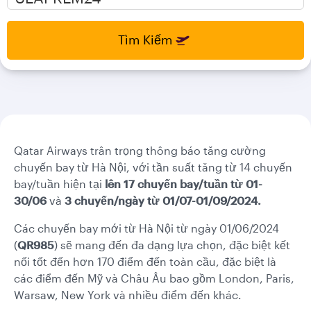
select
select
new
new
date
date
Tìm Kiếm
please
please
use
use
arrow
arrow
key
key
or
or
you
you
can
can
Qatar Airways trân trọng thông báo tăng cường
type
type
chuyến bay từ Hà Nội, với tần suất tăng từ 14 chuyến
date
date
bay/tuần hiện tại
lên 17 chuyến bay/tuần từ 01-
in
in
"dd
"dd
30/06
và
3 chuyến/ngày từ 01/07-01/09/2024.
mmm
mmm
yyyy"
yyyy"
Các chuyến bay mới từ Hà Nội từ ngày 01/06/2024
formate
formate
(
QR985
) sẽ mang đến đa dạng lựa chọn, đặc biệt kết
nối tốt đến hơn 170 điểm đến toàn cầu, đặc biệt là
các điểm đến Mỹ và Châu Âu bao gồm London, Paris,
Warsaw, New York và nhiều điểm đến khác.