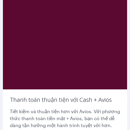
Thanh toán thuận tiện với Cash + Avios
Tiết kiệm và thuận tiện hơn với Avios. Với phương
thức thanh toán tiền mặt + Avios, bạn có thể dễ
dàng tận hưởng một hành trình tuyệt vời hơn.