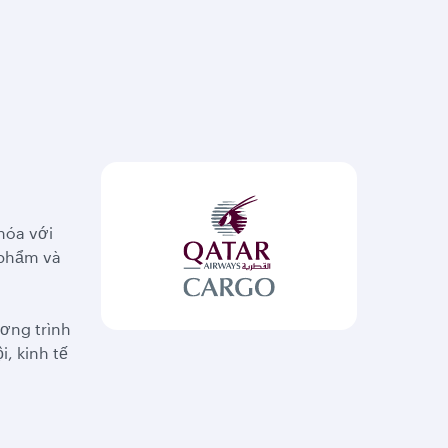
hóa với
 phẩm và
ơng trình
, kinh tế