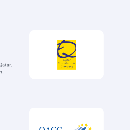
Qatar.
n.