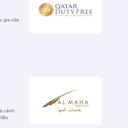
c gia của
hạ cánh
liền