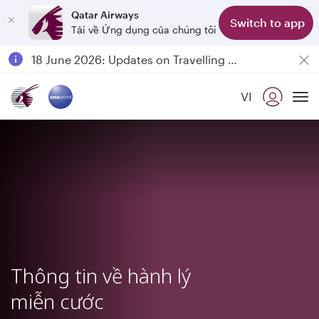
Qatar Airways
Switch to app
Tải về Ứng dụng của chúng tôi
Passengers flying between Doha and Auckland on QR914 and QR915
18 June 2026: Updates on Travelling with Power Banks
6 August 2026: Qatar Airways flight resumption to Bahrain (BAH), Erbil (EBL), and Kuwait (KWI)
VI
Qatar Airways Expands Global Network to over 160 Destinations
To
Thông tin về hành lý
miễn cước