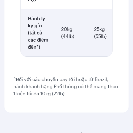
Hành lý
ký gửi
20kg
25kg
(tất cả
30
(44lb)
(55lb)
các điểm
đến*)
^Đối với các chuyến bay tới hoặc từ Brazil,
hành khách hạng Phổ thông có thể mang theo
1 kiện tối đa 10kg (22lb).