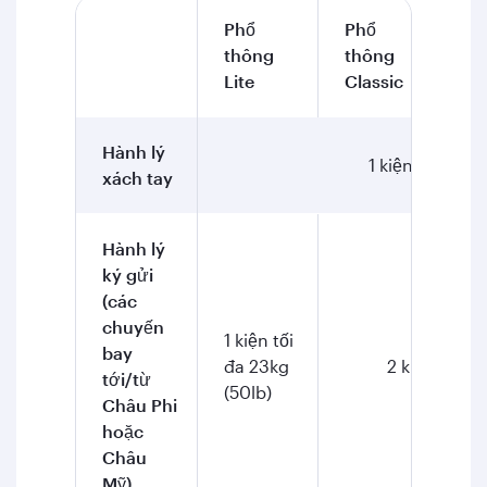
Phổ
Phổ
Ph
thông
thông
Co
Lite
Classic
Hành lý
1 kiện tối đa 7k
xách tay
Hành lý
ký gửi
(các
chuyến
1 kiện tối
bay
đa 23kg
2 kiện mỗi k
tới/từ
(50lb)
Châu Phi
hoặc
Châu
Mỹ)