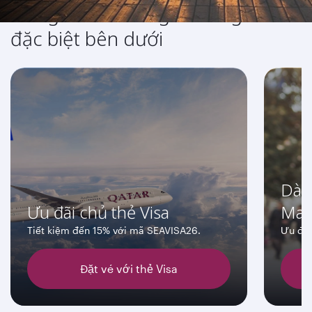
Đừng bỏ lỡ những chương trình
đặc biệt bên dưới
Dàn
Ưu đãi chủ thẻ Visa
Mas
Tiết kiệm đến 15% với mã SEAVISA26.
Ưu đãi
Đặt vé với thẻ Visa