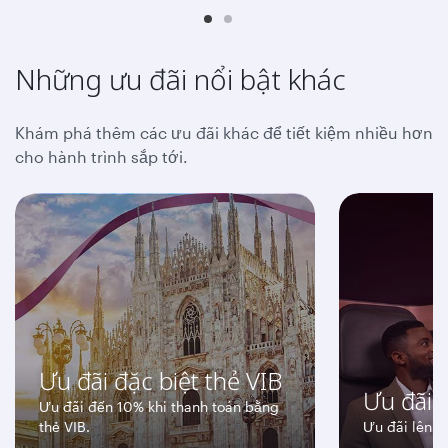
Những ưu đãi nổi bật khác
Khám phá thêm các ưu đãi khác để tiết kiệm nhiều hơn
cho hành trình sắp tới.
Ưu đãi đặc biệt thẻ VIB
Ưu đãi 
Ưu đãi đến 10% khi thanh toán bằng
thẻ VIB.
Ưu đãi lên đ