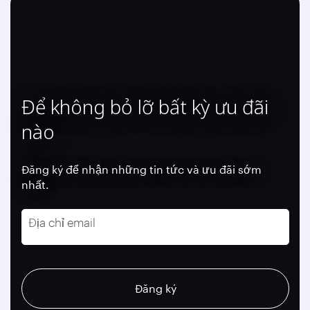
Để không bỏ lỡ bất kỳ ưu đãi
nào
Đăng ký để nhận những tin tức và ưu đãi sớm
nhất.
Địa chỉ email
recaptcha
recaptcha
recaptcha
Đăng ký