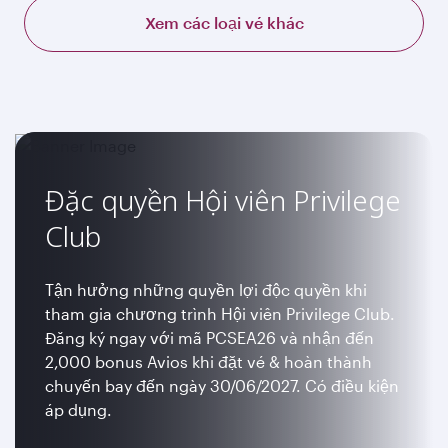
Xem các loại vé khác
Đặc quyền Hội viên Privilege
Club
Tận hưởng những quyền lợi độc quyền khi
tham gia chương trình Hội viên Privilege Club.
Đăng ký ngay với mã PCSEA26 và nhận đến
2,000 bonus Avios khi đặt vé & hoàn thành
chuyến bay đến ngày 30/06/2027. Có điều kiện
áp dụng.