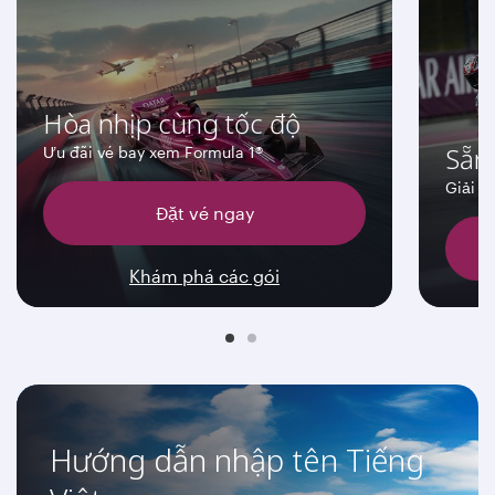
Hòa nhịp cùng tốc độ
Sẵn
Ưu đãi vé bay xem Formula 1®
Giải đ
Đặt vé ngay
Khám phá các gói
Hướng dẫn nhập tên Tiếng