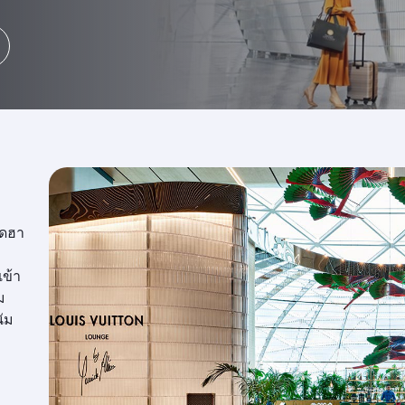
โดฮา
ข้า
ม
นัม