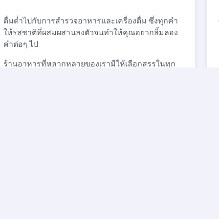
ดื่มด่ำไปกับการสำรวจอาหารและเครื่องดื่ม ซึ่งทุกคำ
ให้รสชาติที่ผสมผสานลงตัวจนทำให้คุณอยากลิ้มลอง
คำต่อๆ ไป
ร้านอาหารที่หลากหลายของเรามีให้เลือกสรรในทุก
รสชาติและทุกความชอบ ไม่ว่าจะเป็นห้องอาหาร
ระดับเลิศหรู และอาหารแสนอร่อยแบบง่ายๆ และ
รวดเร็ว หรือห้องอาหารสำหรับครอบครัวเพื่อความสุข
ของลูกน้อย ทุกสิ่งที่คุณโปรดปรานรอให้คุณเลือกอยู่ที่
นี่
สำรวจร้านอาหาร
โซลูชันทางธุรกิจ
พันธมิตรทางธุรกิจ
ติดต่อเรา