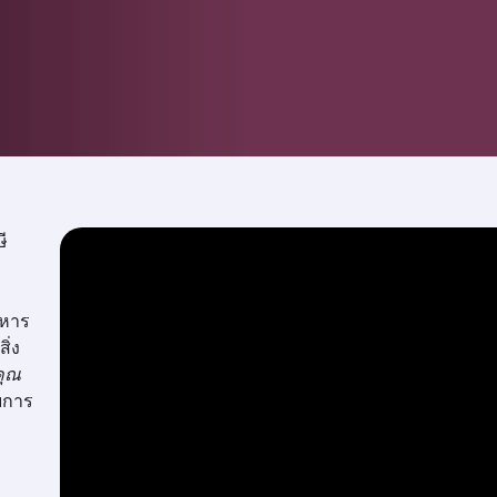
ี
าหาร
ิ่ง
คุณ
บการ