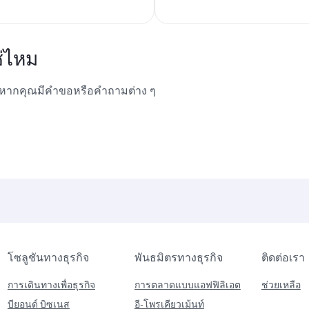
่ไหม
ราหากคุณมีคำขอหรือคำถามต่าง ๆ
โซลูชันทางธุรกิจ
พันธมิตรทางธุรกิจ
ติดต่อเรา
การเดินทางเพื่อธุรกิจ
การตลาดแบบแอฟฟิลิเอต
ช่วยเหลือ
บียอนด์ บิซเนส
อี-โพรเคียวเม้นท์