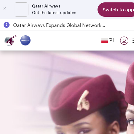
Qatar Airways
Switch to app
Get the latest updates
Qatar Airways Expands Global Network to over 160 Destinations
Passengers flying between Doha and Auckland on QR914 and QR915
PL
18 June 2026: Updates on Travelling with Power Banks
6 August 2026: Qatar Airways flight resumption to Bahrain (BAH), Erbil (EBL), and Kuwait (KWI)