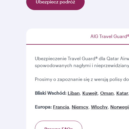
Ubezpiecz podróż
AIG Travel Guard
Ubezpieczenie Travel Guard® dla Qatar Ai
spowodowanych nagłymi i nieprzewidziany
Prosimy o zapoznanie się z wersją polisy d
Bliski Wschód:
Liban
,
Kuwejt
,
Oman
,
Katar
Europa:
Francja
,
Niemcy
,
Włochy
,
Norwegi
Browse FAQs