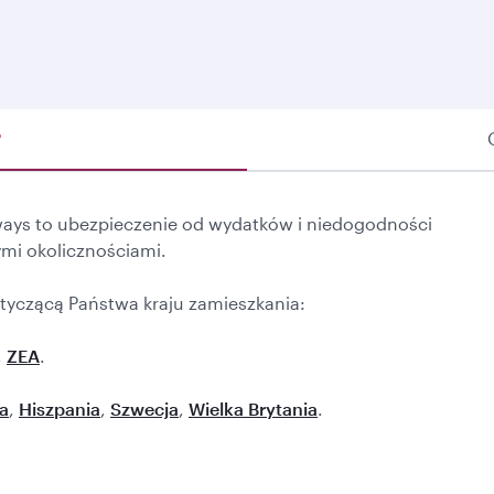
®
rways to ubezpieczenie od wydatków i niedogodności
mi okolicznościami.
otyczącą Państwa kraju zamieszkania:
,
ZEA
.
a
,
Hiszpania
,
Szwecja
,
Wielka Brytania
.