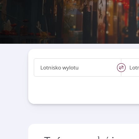
Lotnisko wylotu
Lot
swap
locati