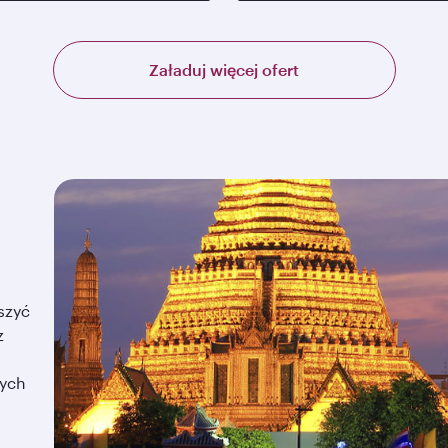
Załaduj więcej ofert
szyć
z
zych