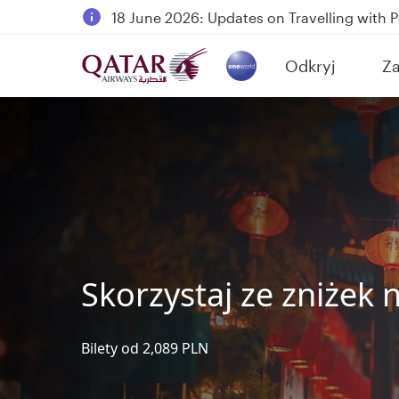
18 June 2026: Updates on Travelling with 
30 July 2026: Temporary passenger flight s
Odkryj
Za
Qatar Airways Expands Global Network to 
(active)
Skorzystaj ze zniżek
Bilety od 2,089 PLN