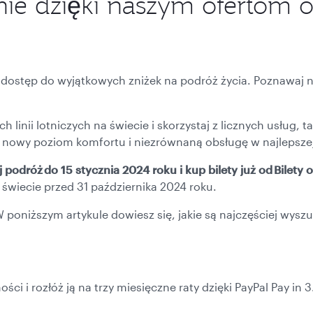
ie dzięki naszym ofertom 
use
arrow
key
or
you
can
dostęp do wyjątkowych zniżek na podróż życia. Poznawaj n
type
date
in
"dd
 linii lotniczych na świecie i skorzystaj z licznych usług,
mmm
j nowy poziom komfortu i niezrównaną obsługę w najlepszej n
yyyy"
formate
 podróż do 15 stycznia 2024 roku i kup bilety już od Bilety
świecie przed 31 października 2024 roku.
poniższym artykule dowiesz się, jakie są najczęściej wysz
ości i rozłóż ją na trzy miesięczne raty dzięki PayPal Pay in