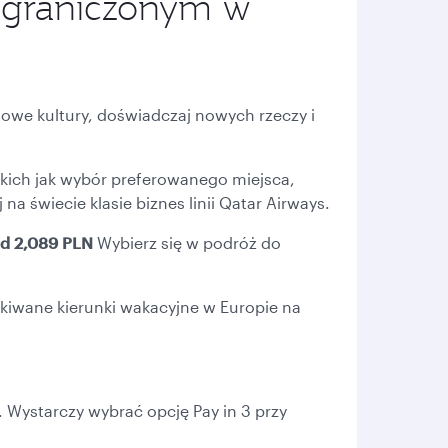
ograniczonym w
use
arrow
key
or
you
can
owe kultury, doświadczaj nowych rzeczy i
type
date
in
"dd
 takich jak wybór preferowanego miejsca,
mmm
a świecie klasie biznes linii Qatar Airways.
yyyy"
formate
 od 2,089 PLN
Wybierz się w podróż do
ukiwane kierunki wakacyjne w Europie na
 3. Wystarczy wybrać opcję Pay in 3 przy