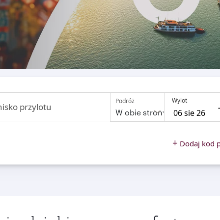
Wylot
Podróż
nisko przylotu
W obie strony
to
open
+
Dodaj kod 
on
calendar
press
enter
and
to
select
new
date
please