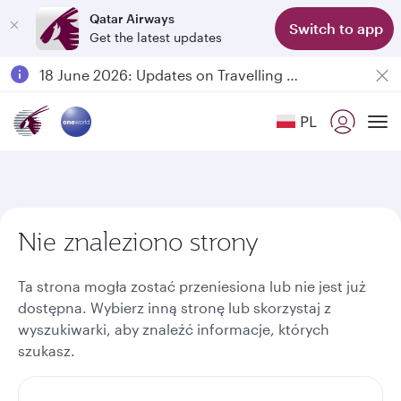
Qatar Airways
Switch to app
Get the latest updates
Passengers flying between Doha and Auckland on QR914 and QR915
18 June 2026: Updates on Travelling with Power Banks
6 August 2026: Qatar Airways flight resumption to Bahrain (BAH), Erbil (EBL), and Kuwait (KWI)
PL
Qatar Airways Expands Global Network to over 160 Destinations
To
Nie znaleziono strony
Ta strona mogła zostać przeniesiona lub nie jest już
dostępna. Wybierz inną stronę lub skorzystaj z
wyszukiwarki, aby znaleźć informacje, których
szukasz.