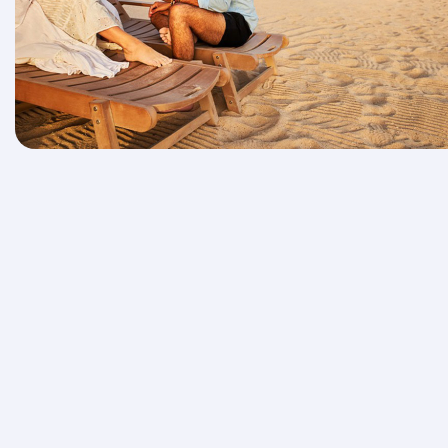
Aggiungi uno stopover e raddoppia la
tua vacanza
Spezza il tuo lungo viaggio e approfittane per scoprire il
Qatar, scegliendo tra fantastici pacchetti stopover, a
partire da soli 14USD a persona per soggiorni fino a un
massimo di 4 notti in hotel a 4 o 5 stelle.