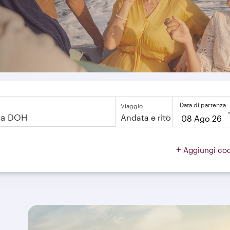
Data di partenza
Viaggio
Andata e ritorno
to
open
+
Aggiungi co
on
calendar
press
enter
and
to
select
new
date
please