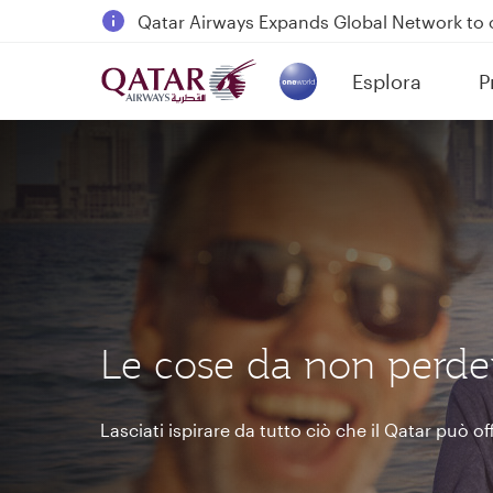
18 June 2026: Updates on Travelling with 
6 August 2026: Qatar Airways flight resump
Esplora
P
Qatar Airways Expands Global Network to 
(active)
Le cose da non perder
Lasciati ispirare da tutto ciò che il Qatar può off