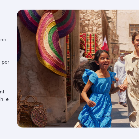
une
e per
nt
hi e