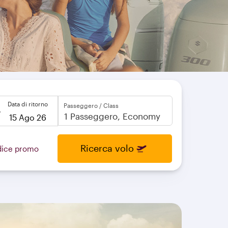
Data di ritorno
Passeggero / Class
to
open
Ricerca volo
dice promo
calendar
press
enter
and
to
select
new
date
please