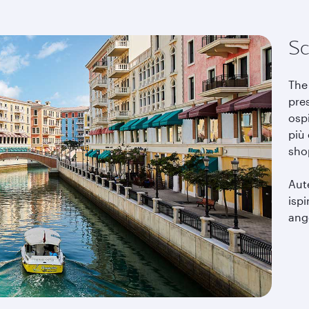
Sc
The 
pres
osp
più 
sho
Aute
ispi
ang