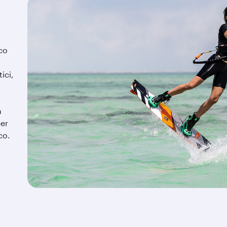
co
ici,
a
per
co.