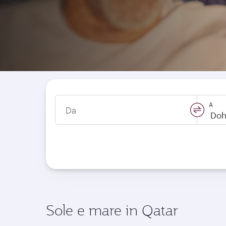
A
Da
swap
locati
Sole e mare in Qatar