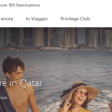
Power Banks
tion to Bahrain (BAH), Erbil (EBL), and Kuwait (KWI)
renota
In Viaggio
Privilege Club
over 160 Destinations
e in Qatar
rirti