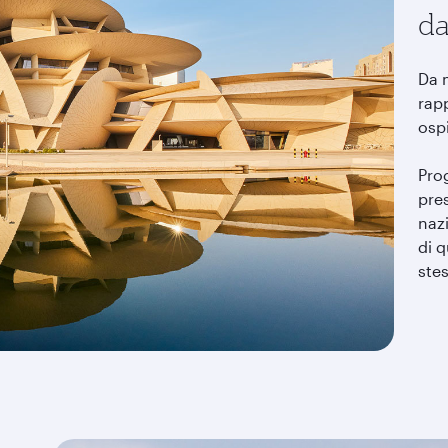
da
Da m
rapp
ospi
Pro
pres
naz
di 
stes