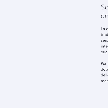
Sc
de
La 
tra
senz
inte
cuci
Per 
dop
dell
man