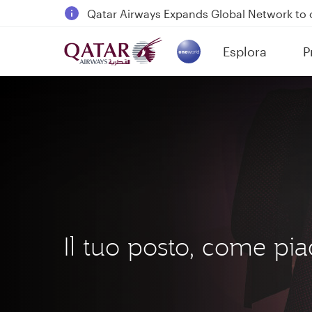
Qatar Airways Expands Global Network to 
Passengers flying between Doha and Auc
Esplora
P
18 June 2026: Updates on Travelling with 
(active)
6 August 2026: Qatar Airways flight resump
Il tuo posto, come pia