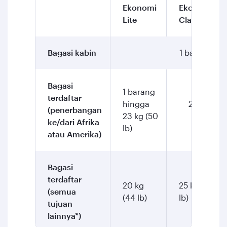
Ekonomi
Ekonomi
Lite
Classic
Bagasi kabin
1 barang hin
Bagasi
1 barang
terdaftar
hingga
2 barang 
(penerbangan
23 kg (50
ke/dari Afrika
lb)
atau Amerika)
Bagasi
terdaftar
20 kg
25 kg (55
(semua
(44 lb)
lb)
tujuan
lainnya*)