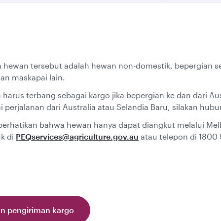
a hewan tersebut adalah hewan non-domestik, bepergian se
an maskapai lain.
arus terbang sebagai kargo jika bepergian ke dan dari Aust
 perjalanan dari Australia atau Selandia Baru, silakan hub
iperhatikan bahwa hewan hanya dapat diangkut melalui Melb
k di
PEQservices@agriculture.gov.au
atau telepon di 1800 
an pengiriman kargo