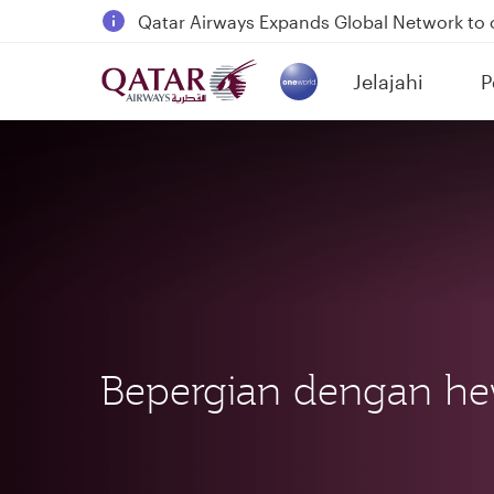
Qatar Airways Expands Global Network to 
Passengers flying between Doha and Auc
Jelajahi
P
18 June 2026: Updates on Travelling with 
(active)
6 August 2026: Qatar Airways flight resump
Bepergian dengan he