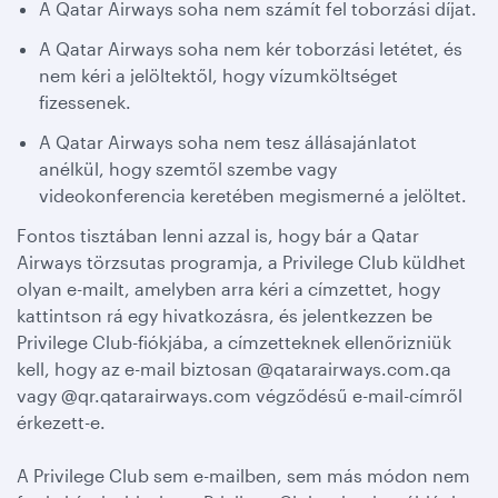
A Qatar Airways soha nem számít fel toborzási díjat.
A Qatar Airways soha nem kér toborzási letétet, és
nem kéri a jelöltektől, hogy vízumköltséget
fizessenek.
A Qatar Airways soha nem tesz állásajánlatot
anélkül, hogy szemtől szembe vagy
videokonferencia keretében megismerné a jelöltet.
Fontos tisztában lenni azzal is, hogy bár a Qatar
Airways törzsutas programja, a Privilege Club küldhet
olyan e-mailt, amelyben arra kéri a címzettet, hogy
kattintson rá egy hivatkozásra, és jelentkezzen be
Privilege Club-fiókjába, a címzetteknek ellenőrizniük
kell, hogy az e-mail biztosan @qatarairways.com.qa
vagy @qr.qatarairways.com végződésű e-mail-címről
érkezett-e.
A Privilege Club sem e-mailben, sem más módon nem