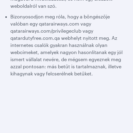
weboldalról van szó.
Bizonyosodjon meg róla, hogy a böngészője
valóban egy qatarairways.com vagy
qatarairways.com/privilegeclub vagy
qatardutyfree.com.qa webhelyt nyitott meg. Az
internetes csalók gyakran használnak olyan
webcímeket, amelyek nagyon hasonlítanak egy jól
ismert vállalat nevére, de mégsem egyeznek meg
azzal pontosan: más betűt is tartalmaznak, illetve
kihagynak vagy felcserélnek betűket.
Qatar Airways