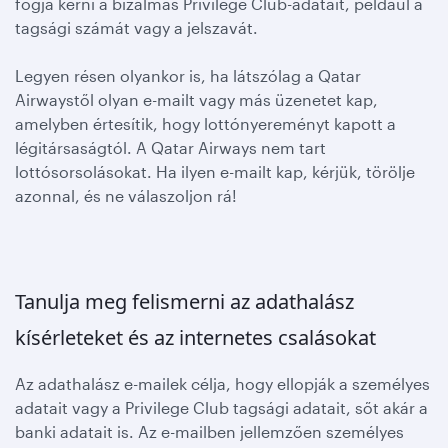
fogja kérni a bizalmas Privilege Club-adatait, például a
tagsági számát vagy a jelszavát.
Legyen résen olyankor is, ha látszólag a Qatar
Airwaystől olyan e-mailt vagy más üzenetet kap,
amelyben értesítik, hogy lottónyereményt kapott a
légitársaságtól. A Qatar Airways nem tart
lottósorsolásokat. Ha ilyen e-mailt kap, kérjük, törölje
azonnal, és ne válaszoljon rá!
Tanulja meg felismerni az adathalász
kísérleteket és az internetes csalásokat
Az adathalász e-mailek célja, hogy ellopják a személyes
adatait vagy a Privilege Club tagsági adatait, sőt akár a
banki adatait is. Az e-mailben jellemzően személyes