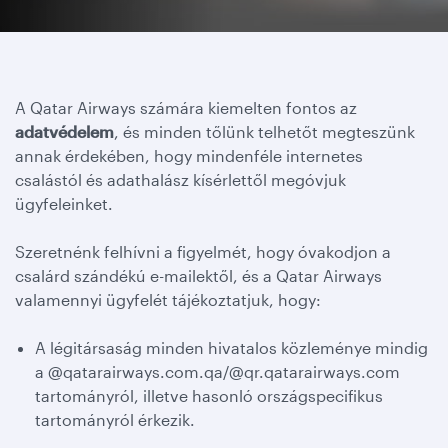
A Qatar Airways számára kiemelten fontos az
adatvédelem
, és minden tőlünk telhetőt megteszünk
annak érdekében, hogy mindenféle internetes
csalástól és adathalász kísérlettől megóvjuk
ügyfeleinket.
Szeretnénk felhívni a figyelmét, hogy óvakodjon a
csalárd szándékú e-mailektől, és a Qatar Airways
valamennyi ügyfelét tájékoztatjuk, hogy:
A légitársaság minden hivatalos közleménye mindig
a @qatarairways.com.qa/@qr.qatarairways.com
tartományról, illetve hasonló országspecifikus
tartományról érkezik.