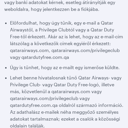
vagy banki adatokat kérnek, esetleg átirányítják egy
weboldalra, hogy jelentkezzen be a fiókjába.
Előfordulhat, hogy úgy tűnik, egy e-mail a Qatar
Airwaystől, a Privilege Clubtól vagy a Qatar Duty
Free-től érkezett. Akár az is lehet, hogy az e-mail-cím
látszólag a következők címek egyiéről érkezett:
qatarairways.com, qatarairways.com/privilegeclub
vagy qatardutyfree.com.qa
Úgy is tűnhet, hogy az e-mailt egy ismerőse küldte.
Lehet benne hivatalosnak tűnő Qatar Airways- vagy
Privilege Club- vagy Qatar Duty Free-logó, illetve
más, közvetlenül a qatarairways.com vagy
qatarairways.com/privilegeclub vagy
qatardutyfree.com.qa oldalról származó információ.
Az adathalász e-mailek néha meggyőző személyes
adatokat tartalmaznak; ezeket a csalók a közösségi
oldalain találják.