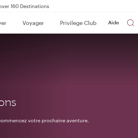
Power Banks
tion to Bahrain (BAH), Erbil (EBL), and Kuwait (KWI)
ver
Voyager
Privilege Club
Aide
over 160 Destinations
ions
t commencez votre prochaine aventure.