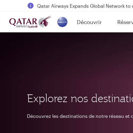
18 June 2026: Updates on Travelling with 
6 August 2026: Qatar Airways flight resump
Découvrir
Réser
Qatar Airways Expands Global Network to 
(active)
Explorez nos destinat
Découvrez les destinations de notre réseau e