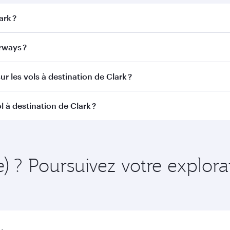
ark ?
k. Recherchez les vols depuis notre page d'accueil pour trouv
rways ?
r Airways. Nous desservons plus de 150 destinations via Do
r les vols à destination de Clark ?
itinéraire et de la compagnie aérienne opérant le vol. Sur l
 à destination de Clark ?
ains appareils) et en Classe Économique. Les classes de voy
 au moment de la réservation.
nt à l'avance pour bénéficier des meilleurs tarifs aux dates 
 et de la disponibilité des classes de voyage.
e) ? Poursuivez votre explor