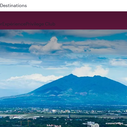
 QR914 and QR915
r
Expérience
Privilege Club