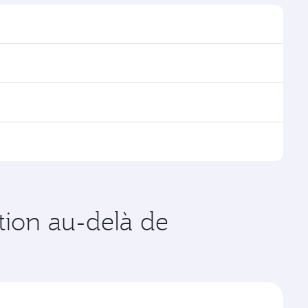
er les horaires et la fréquence des vols.
ha, avec des correspondances fluides et efficaces à
es vols opérés par Qatar Airways, vous pouvez
age disponibles peuvent varier sur les vols opérés par
de votre choix. Les tarifs varient en fonction de la
ation au-delà de