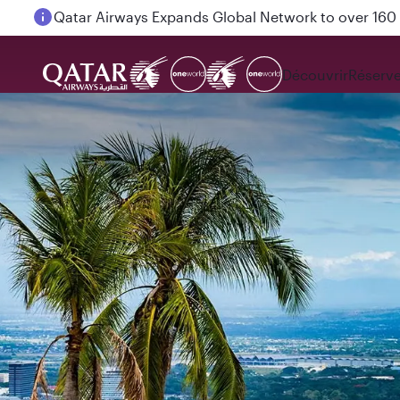
Passengers flying between Doha and Auckland on
Découvrir
Réserve