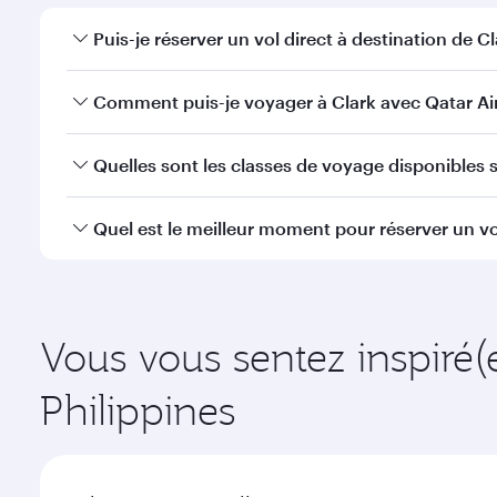
Puis-je réserver un vol direct à destination de Cl
Oui, Qatar Airways opère des vols directs vers Clar
Comment puis-je voyager à Clark avec Qatar Ai
Vous pouvez voyager directement à Clark avec Qata
Quelles sont les classes de voyage disponibles su
l'Aéroport International Hamad.
La disponibilité des classes de voyage dépend de l'
Quel est le meilleur moment pour réserver un vol
voyager en Classe Affaires (avec la Qsuite sur cert
nos partenaires. Veuillez vérifier les détails du vol
Réservez votre vol à destination de Clark suffisamme
demande saisonnière, de la popularité de l'itinéraire
Vous vous sentez inspiré(
Philippines