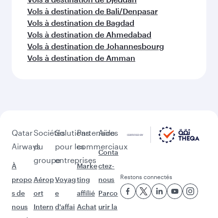
Vols à destination de Bali/Denpasar
Vols à destination de Bagdad
Vols à destination de Ahmedabad
Vols à destination de Johannesbourg
Vols à destination de Amman
Qatar
Sociétés
Solutions
Partenaires
Aide
Airways
du
pour les
commerciaux
Conta
groupe
entreprises
À
Marke
ctez-
Restons connectés
propo
Aérop
Voyag
ting
nous
s de
ort
e
affilié
Parco
nous
Intern
d'affai
Achat
urir la