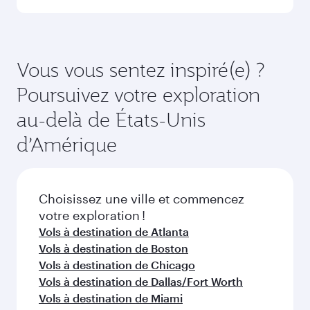
opérant le vol. Sur les vols opérés par Qatar
Airways, vous pouvez voyager en Classe
Réservez votre vol à destination de Washington
Affaires (avec la Qsuite sur certains appareils) et
suffisamment à l'avance pour bénéficier des
en Classe Économique. Les classes de voyage
meilleurs tarifs aux dates de votre choix. Les
Vous vous sentez inspiré(e) ?
disponibles peuvent varier sur les vols opérés
tarifs varient en fonction de la demande
Poursuivez votre exploration
par nos partenaires. Veuillez vérifier les détails
saisonnière, de la popularité de l'itinéraire et de
du vol au moment de la réservation.
la disponibilité des classes de voyage.
au-delà de États-Unis
d’Amérique
Choisissez une ville et commencez
votre exploration !
Vols à destination de Atlanta
Vols à destination de Boston
Vols à destination de Chicago
Vols à destination de Dallas/Fort Worth
Vols à destination de Miami