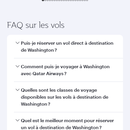
FAQ sur les vols
Puis-je réserver un vol direct à destination
de Washington ?
Oui, Qatar Airways opère des vols directs vers
Comment puis-je voyager à Washington
Washington. Recherchez les vols depuis notre
avec Qatar Airways ?
page d'accueil pour trouver les horaires et la
fréquence des vols.
Vous pouvez voyager directement à
Quelles sont les classes de voyage
Washington avec Qatar Airways. Nous
disponibles sur les vols à destination de
desservons plus de 150 destinations via Doha,
Washington ?
avec des correspondances fluides et efficaces à
l'Aéroport International Hamad.
La disponibilité des classes de voyage dépend
Quel est le meilleur moment pour réserver
de l'itinéraire et de la compagnie aérienne
un vol à destination de Washington ?