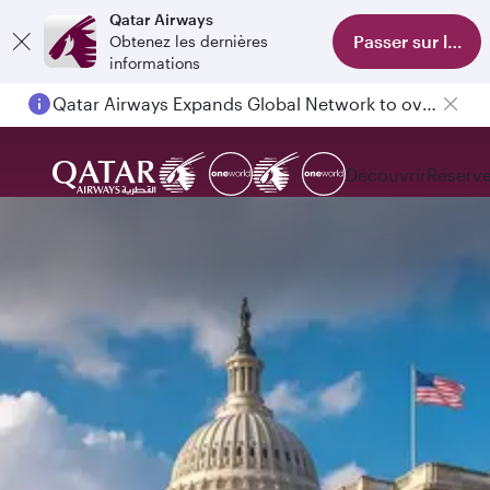
Qatar Airways
Passer sur l'appl
Obtenez les dernières
informations
Qatar Airways Expands Global Network to over 160 Destinations
Passengers flying between Doha and Auckland on QR914 and QR915
Découvrir
Réserve