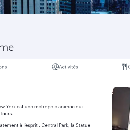
mme
ions
Activités
k
 New York est une métropole animée qui
iteurs.
ment à l'esprit : Central Park, la Statue