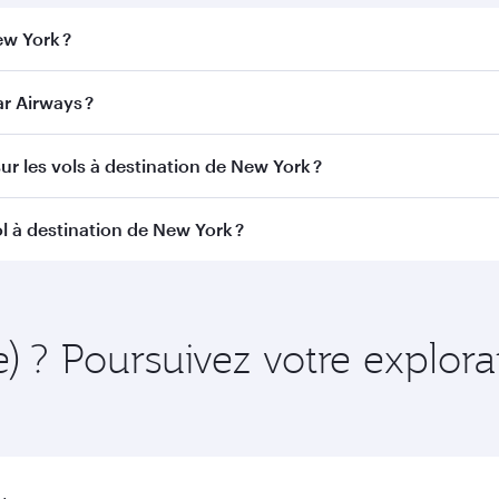
ew York ?
York. Recherchez les vols depuis notre page d'accueil pour t
r Airways ?
Qatar Airways. Nous desservons plus de 150 destinations v
ur les vols à destination de New York ?
itinéraire et de la compagnie aérienne opérant le vol. Sur l
l à destination de New York ?
ains appareils) et en Classe Économique. Les classes de voy
 au moment de la réservation.
amment à l'avance pour bénéficier des meilleurs tarifs aux d
ire et de la disponibilité des classes de voyage.
e) ? Poursuivez votre explora