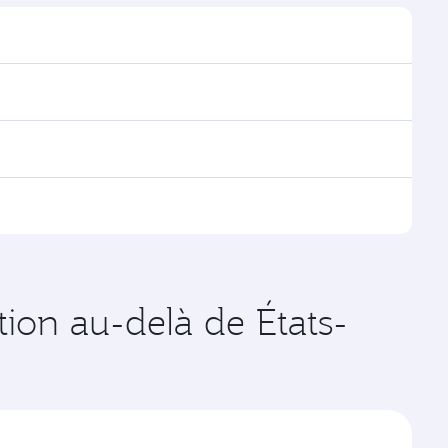
rouver les horaires et la fréquence des vols.
ia Doha, avec des correspondances fluides et
es vols opérés par Qatar Airways, vous pouvez
age disponibles peuvent varier sur les vols opérés par
ates de votre choix. Les tarifs varient en fonction de
tion au-delà de États-