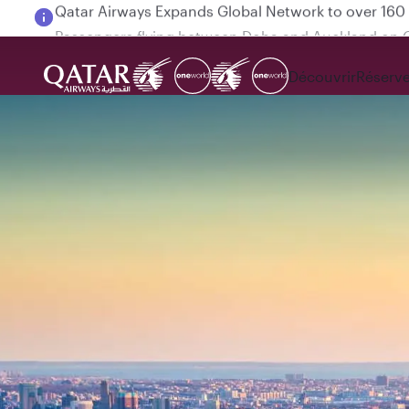
Passengers flying between Doha and Auckland on
Découvrir
Réserve