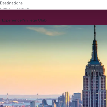
 QR914 and QR915
r
Expérience
Privilege Club