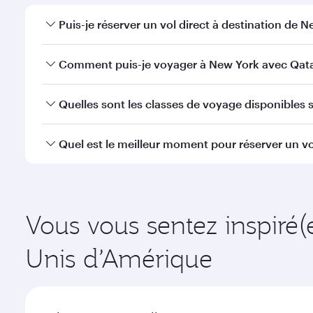
Puis-je réserver un vol direct à destination de N
Oui, Qatar Airways opère des vols directs vers New 
Comment puis-je voyager à New York avec Qata
Vous pouvez voyager directement à New York avec 
Quelles sont les classes de voyage disponibles s
efficaces à l'Aéroport International Hamad.
La disponibilité des classes de voyage dépend de l'
Quel est le meilleur moment pour réserver un vo
voyager en Classe Affaires (avec la Qsuite sur cert
nos partenaires. Veuillez vérifier les détails du vol
Réservez votre vol à destination de New York suffis
la demande saisonnière, de la popularité de l'itinéra
Vous vous sentez inspiré(
Unis d’Amérique